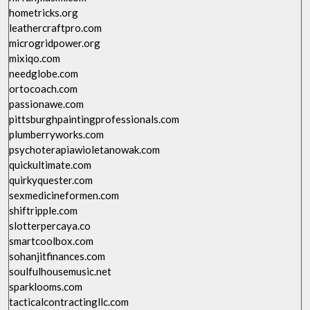
hometricks.org
leathercraftpro.com
microgridpower.org
mixiqo.com
needglobe.com
ortocoach.com
passionawe.com
pittsburghpaintingprofessionals.com
plumberryworks.com
psychoterapiawioletanowak.com
quickultimate.com
quirkyquester.com
sexmedicineformen.com
shiftripple.com
slotterpercaya.co
smartcoolbox.com
sohanjitfinances.com
soulfulhousemusic.net
sparklooms.com
tacticalcontractingllc.com