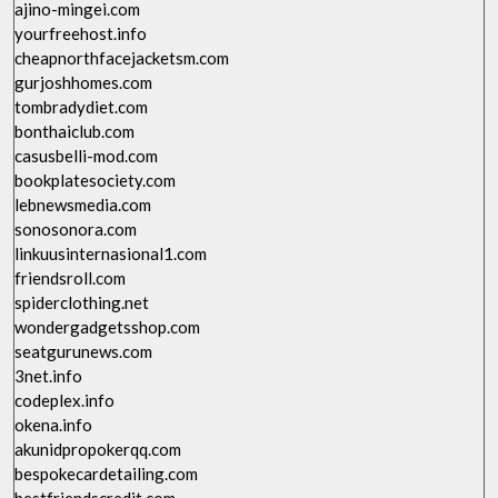
ajino-mingei.com
yourfreehost.info
cheapnorthfacejacketsm.com
gurjoshhomes.com
tombradydiet.com
bonthaiclub.com
casusbelli-mod.com
bookplatesociety.com
lebnewsmedia.com
sonosonora.com
linkuusinternasional1.com
friendsroll.com
spiderclothing.net
wondergadgetsshop.com
seatgurunews.com
3net.info
codeplex.info
okena.info
akunidpropokerqq.com
bespokecardetailing.com