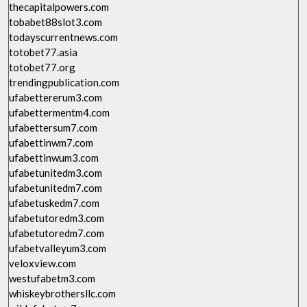
thecapitalpowers.com
tobabet88slot3.com
todayscurrentnews.com
totobet77.asia
totobet77.org
trendingpublication.com
ufabettererum3.com
ufabettermentm4.com
ufabettersum7.com
ufabettinwm7.com
ufabettinwum3.com
ufabetunitedm3.com
ufabetunitedm7.com
ufabetuskedm7.com
ufabetutoredm3.com
ufabetutoredm7.com
ufabetvalleyum3.com
veloxview.com
westufabetm3.com
whiskeybrothersllc.com