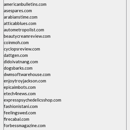
americanbulletins.com
asespares.com
arabianstime.com
atticabblues.com
autometropolist.com
beautycreamreview.com
coinmoh.com
cyclopsreview.com
dattgen.com
didoivatnang.com
dogsbarks.com
dwmsoftwarehouse.com
enjoytroyjackson.com
epicaimbots.com
etech4news.com
expresspsychedelicsshop.com
fashionistani.com
feelingswed.com
firecabal.com
forbessmagazine.com