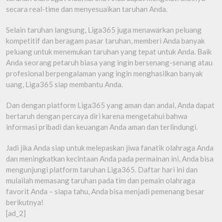
secara real-time dan menyesuaikan taruhan Anda.
Selain taruhan langsung, Liga365 juga menawarkan peluang
kompetitif dan beragam pasar taruhan, memberi Anda banyak
peluang untuk menemukan taruhan yang tepat untuk Anda. Baik
Anda seorang petaruh biasa yang ingin bersenang-senang atau
profesional berpengalaman yang ingin menghasilkan banyak
uang, Liga365 siap membantu Anda.
Dan dengan platform Liga365 yang aman dan andal, Anda dapat
bertaruh dengan percaya diri karena mengetahui bahwa
informasi pribadi dan keuangan Anda aman dan terlindungi.
Jadi jika Anda siap untuk melepaskan jiwa fanatik olahraga Anda
dan meningkatkan kecintaan Anda pada permainan ini, Anda bisa
mengunjungi platform taruhan Liga365. Daftar hari ini dan
mulailah memasang taruhan pada tim dan pemain olahraga
favorit Anda – siapa tahu, Anda bisa menjadi pemenang besar
berikutnya!
[ad_2]