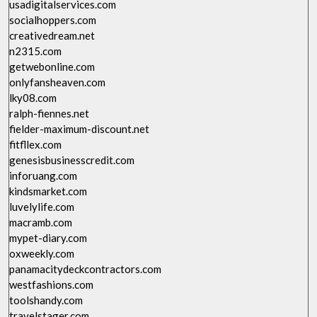
usadigitalservices.com
socialhoppers.com
creativedream.net
n2315.com
getwebonline.com
onlyfansheaven.com
lky08.com
ralph-fiennes.net
fielder-maximum-discount.net
fitfllex.com
genesisbusinesscredit.com
inforuang.com
kindsmarket.com
luvelylife.com
macramb.com
mypet-diary.com
oxweekly.com
panamacitydeckcontractors.com
westfashions.com
toolshandy.com
travelstager.com