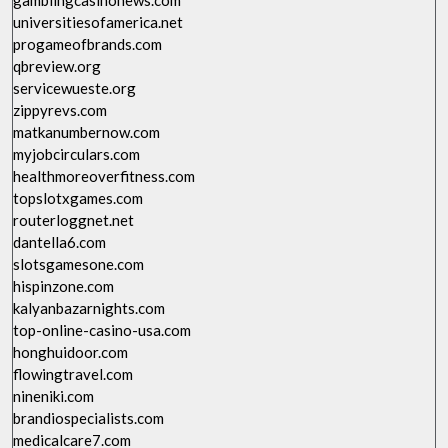
gamblingcasinonews.com
universitiesofamerica.net
progameofbrands.com
qbreview.org
servicewueste.org
zippyrevs.com
matkanumbernow.com
myjobcirculars.com
healthmoreoverfitness.com
topslotxgames.com
routerloggnet.net
dantella6.com
slotsgamesone.com
hispinzone.com
kalyanbazarnights.com
top-online-casino-usa.com
honghuidoor.com
flowingtravel.com
nineniki.com
brandiospecialists.com
medicalcare7.com