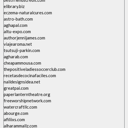
bestfriendscredit.com
elibrary.biz
eczema-naturalcures.com
astro-bath.com
aghapal.com
altu-expo.com
authorjennijames.com
viajearoma.net
tsutsuji-parkin.com
agharab.com
cheapammousa.com
thepositiveladiessoccerclub.com
recetasdecocinafaciles.com
naildesignsidea.net
greatpai.com
paperlanterntheatre.org
freeworshipnetwork.com
watercraftllc.com
abourge.com
afiliixs.com
alharammallz.com