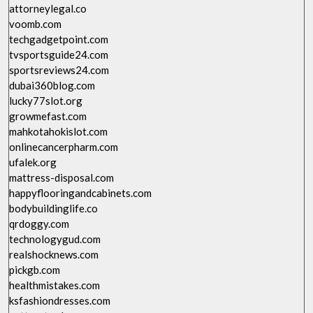
attorneylegal.co
voomb.com
techgadgetpoint.com
tvsportsguide24.com
sportsreviews24.com
dubai360blog.com
lucky77slot.org
growmefast.com
mahkotahokislot.com
onlinecancerpharm.com
ufalek.org
mattress-disposal.com
happyflooringandcabinets.com
bodybuildinglife.co
qrdoggy.com
technologygud.com
realshocknews.com
pickgb.com
healthmistakes.com
ksfashiondresses.com