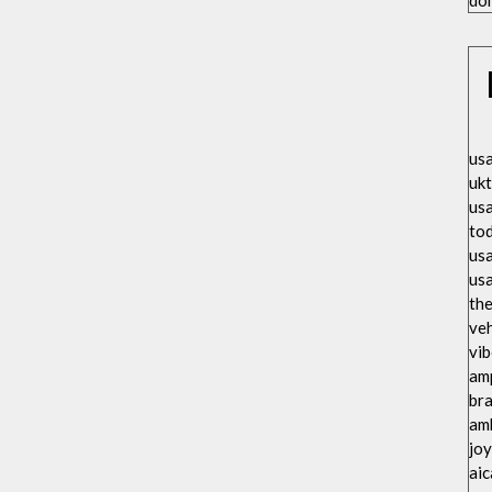
do
us
uk
us
to
usa
us
th
ve
vi
am
br
am
jo
ai