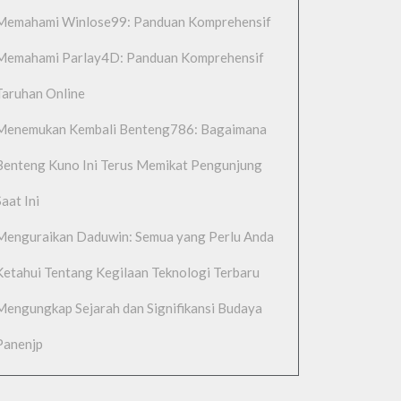
Memahami Winlose99: Panduan Komprehensif
Memahami Parlay4D: Panduan Komprehensif
Taruhan Online
Menemukan Kembali Benteng786: Bagaimana
Benteng Kuno Ini Terus Memikat Pengunjung
Saat Ini
Menguraikan Daduwin: Semua yang Perlu Anda
Ketahui Tentang Kegilaan Teknologi Terbaru
Mengungkap Sejarah dan Signifikansi Budaya
Panenjp