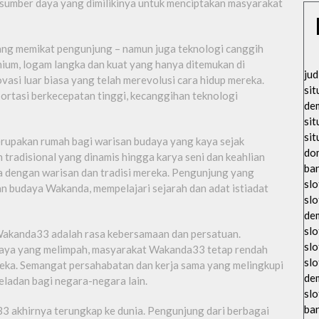
n sumber daya yang dimilikinya untuk menciptakan masyarakat
g memikat pengunjung – namun juga teknologi canggih
ium, logam langka dan kuat yang hanya ditemukan di
jud
si luar biasa yang telah merevolusi cara hidup mereka.
sit
ortasi berkecepatan tinggi, kecanggihan teknologi
dem
sit
sit
rupakan rumah bagi warisan budaya yang kaya sejak
do
n tradisional yang dinamis hingga karya seni dan keahlian
ba
 dengan warisan dan tradisi mereka. Pengunjung yang
sl
an budaya Wakanda, mempelajari sejarah dan adat istiadat
sl
dem
sl
 Wakanda33 adalah rasa kebersamaan dan persatuan.
sl
daya yang melimpah, masyarakat Wakanda33 tetap rendah
sl
reka. Semangat persahabatan dan kerja sama yang melingkupi
de
eladan bagi negara-negara lain.
sl
ba
3 akhirnya terungkap ke dunia. Pengunjung dari berbagai