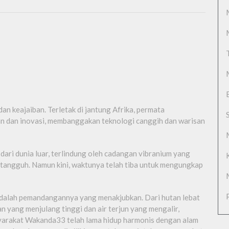
Keajaiban
Tersembunyi
Wakanda33
an keajaiban. Terletak di jantung Afrika, permata
an dan inovasi, membanggakan teknologi canggih dan warisan
ari dunia luar, terlindung oleh cadangan vibranium yang
g tangguh. Namun kini, waktunya telah tiba untuk mengungkap
 adalah pemandangannya yang menakjubkan. Dari hutan lebat
n yang menjulang tinggi dan air terjun yang mengalir,
syarakat Wakanda33 telah lama hidup harmonis dengan alam