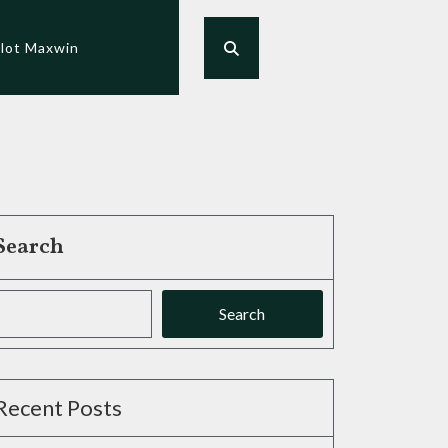
lot Maxwin
Search
Search
Recent Posts