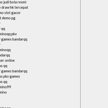
us judi bola resmi
e draw hk tercepat
mo slot gacor
ot demo pg
v
 qq
minoqq pkv
v games bandarqq
v
minoqq
ndarqq
er online
us qq
v games bandarqq
us pkv games
us qq
mino99
mino