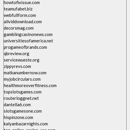
howtofixissue.com
teamufabet.biz
webfullform.com
allviddownload.com
decorsmag.com
gamblingcasinonews.com
universitiesofamerica.net
progameofbrands.com
qbreview.org
servicewueste.org
zippyrevs.com
matkanumbernow.com
myjobcirculars.com
healthmoreoverfitness.com
topslotxgames.com
routerloggnet.net
dantella6.com
slotsgamesone.com
hispinzone.com
kalyanbazarnights.com