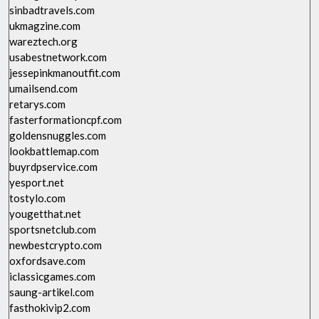
sinbadtravels.com
ukmagzine.com
wareztech.org
usabestnetwork.com
jessepinkmanoutfit.com
umailsend.com
retarys.com
fasterformationcpf.com
goldensnuggles.com
lookbattlemap.com
buyrdpservice.com
yesport.net
tostylo.com
yougetthat.net
sportsnetclub.com
newbestcrypto.com
oxfordsave.com
iclassicgames.com
saung-artikel.com
fasthokivip2.com