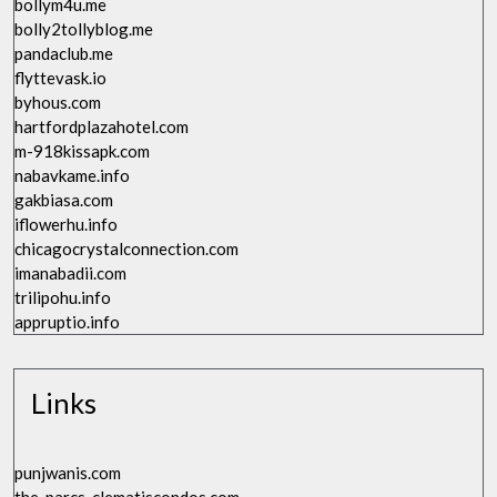
bollym4u.me
bolly2tollyblog.me
pandaclub.me
flyttevask.io
byhous.com
hartfordplazahotel.com
m-918kissapk.com
nabavkame.info
gakbiasa.com
iflowerhu.info
chicagocrystalconnection.com
imanabadii.com
trilipohu.info
appruptio.info
Links
punjwanis.com