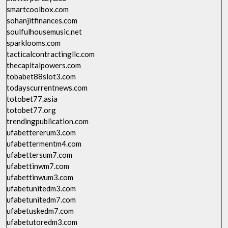
smartcoolbox.com
sohanjitfinances.com
soulfulhousemusic.net
sparklooms.com
tacticalcontractingllc.com
thecapitalpowers.com
tobabet88slot3.com
todayscurrentnews.com
totobet77.asia
totobet77.org
trendingpublication.com
ufabettererum3.com
ufabettermentm4.com
ufabettersum7.com
ufabettinwm7.com
ufabettinwum3.com
ufabetunitedm3.com
ufabetunitedm7.com
ufabetuskedm7.com
ufabetutoredm3.com