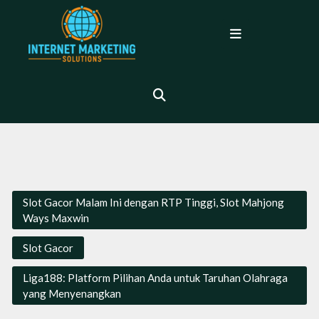
Skip
to
Open
content
Menu
Slot Gacor Malam Ini dengan RTP Tinggi, Slot Mahjong
Ways Maxwin
Slot Gacor
Liga188: Platform Pilihan Anda untuk Taruhan Olahraga
yang Menyenangkan