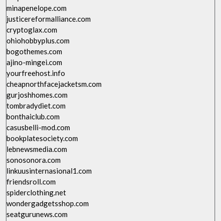
minapenelope.com
justicereformalliance.com
cryptoglax.com
ohiohobbyplus.com
bogothemes.com
ajino-mingei.com
yourfreehost.info
cheapnorthfacejacketsm.com
gurjoshhomes.com
tombradydiet.com
bonthaiclub.com
casusbelli-mod.com
bookplatesociety.com
lebnewsmedia.com
sonosonora.com
linkuusinternasional1.com
friendsroll.com
spiderclothing.net
wondergadgetsshop.com
seatgurunews.com