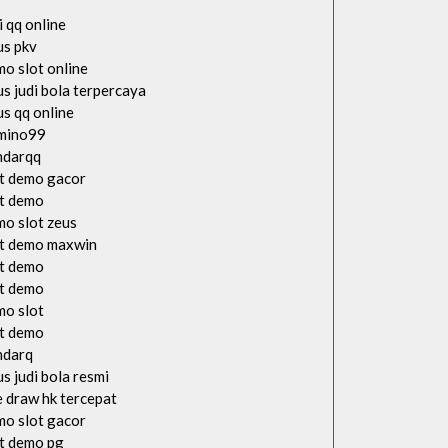
i qq online
us pkv
o slot online
us judi bola terpercaya
us qq online
mino99
ndarqq
ot demo gacor
ot demo
o slot zeus
ot demo maxwin
ot demo
ot demo
mo slot
ot demo
ndarq
us judi bola resmi
e draw hk tercepat
mo slot gacor
ot demo pg