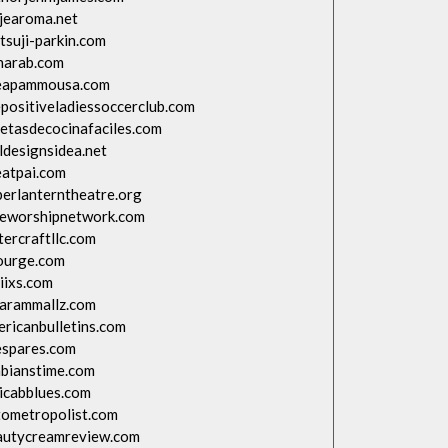
ajearoma.net
tsuji-parkin.com
harab.com
eapammousa.com
positiveladiessoccerclub.com
cetasdecocinafaciles.com
ldesignsidea.net
eatpai.com
perlanterntheatre.org
eeworshipnetwork.com
ercraftllc.com
ourge.com
liixs.com
harammallz.com
ricanbulletins.com
espares.com
abianstime.com
icabblues.com
tometropolist.com
autycreamreview.com