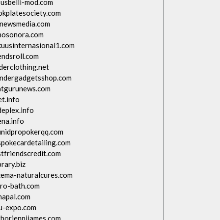
susbelli-mod.com
okplatesociety.com
bnewsmedia.com
nosonora.com
kuusinternasional1.com
endsroll.com
derclothing.net
ndergadgetsshop.com
atgurunews.com
t.info
eplex.info
na.info
unidpropokerqq.com
spokecardetailing.com
tfriendscredit.com
brary.biz
zema-naturalcures.com
tro-bath.com
hapal.com
tu-expo.com
thorjennijames.com