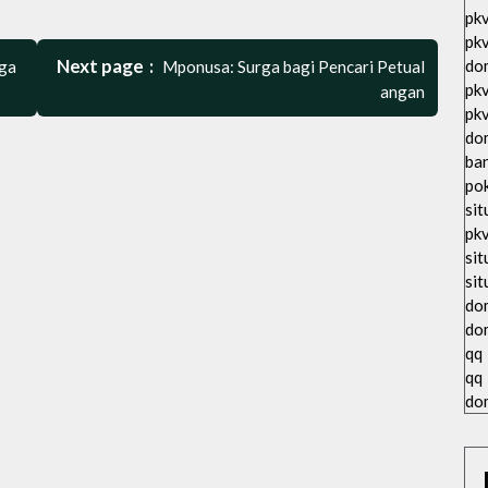
pk
pkv
Next page
do
nga
Mponusa: Surga bagi Pencari Petual
pk
angan
pk
do
ba
pok
sit
pk
sit
sit
do
do
qq
qq
do