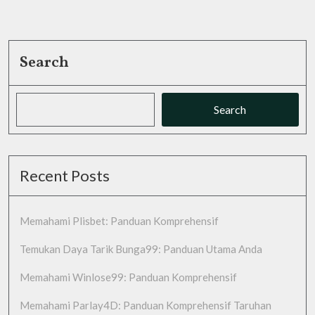
Search
Search
Recent Posts
Memahami Plisbet: Panduan Komprehensif
Temukan Daya Tarik Bunga99: Panduan Utama Anda
Memahami Winlose99: Panduan Komprehensif
Memahami Parlay4D: Panduan Komprehensif Taruhan