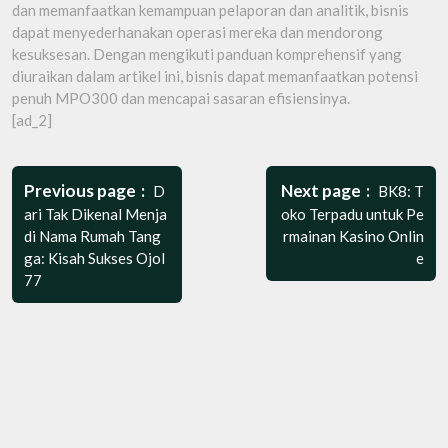
dan memanfaatkan kemampuan pelaporan dan analitik, bisnis
dapat menyederhanakan operasi mereka dan mendorong
kesuksesan. Dengan mengikuti panduan komprehensif yang
diuraikan dalam artikel ini, bisnis dapat memanfaatkan potensi
penuh MPO300 dan mencapai sasaran efisiensinya.
[ad_2]
Post
navigation
Previous page
Next page
D
BK8: T
ari Tak Dikenal Menja
oko Terpadu untuk Pe
di Nama Rumah Tang
rmainan Kasino Onlin
ga: Kisah Sukses Ojol
e
77