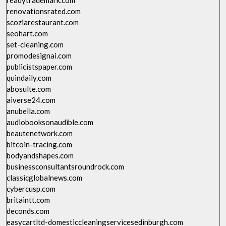
readytrademark.com
renovationsrated.com
scoziarestaurant.com
seohart.com
set-cleaning.com
promodesignai.com
publicistspaper.com
quindaily.com
abosulte.com
aiverse24.com
anubella.com
audiobooksonaudible.com
beautenetwork.com
bitcoin-tracing.com
bodyandshapes.com
businessconsultantsroundrock.com
classicglobalnews.com
cybercusp.com
britaintt.com
deconds.com
easycartltd-domesticcleaningservicesedinburgh.com