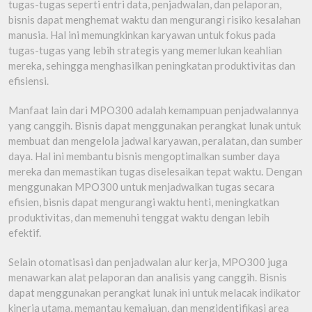
tugas-tugas seperti entri data, penjadwalan, dan pelaporan,
bisnis dapat menghemat waktu dan mengurangi risiko kesalahan
manusia. Hal ini memungkinkan karyawan untuk fokus pada
tugas-tugas yang lebih strategis yang memerlukan keahlian
mereka, sehingga menghasilkan peningkatan produktivitas dan
efisiensi.
Manfaat lain dari MPO300 adalah kemampuan penjadwalannya
yang canggih. Bisnis dapat menggunakan perangkat lunak untuk
membuat dan mengelola jadwal karyawan, peralatan, dan sumber
daya. Hal ini membantu bisnis mengoptimalkan sumber daya
mereka dan memastikan tugas diselesaikan tepat waktu. Dengan
menggunakan MPO300 untuk menjadwalkan tugas secara
efisien, bisnis dapat mengurangi waktu henti, meningkatkan
produktivitas, dan memenuhi tenggat waktu dengan lebih
efektif.
Selain otomatisasi dan penjadwalan alur kerja, MPO300 juga
menawarkan alat pelaporan dan analisis yang canggih. Bisnis
dapat menggunakan perangkat lunak ini untuk melacak indikator
kinerja utama, memantau kemajuan, dan mengidentifikasi area