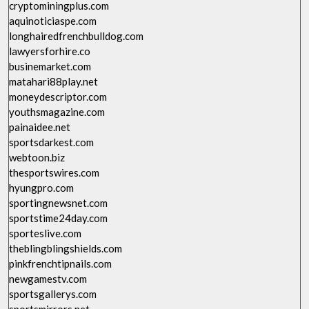
cryptominingplus.com
aquinoticiaspe.com
longhairedfrenchbulldog.com
lawyersforhire.co
businemarket.com
matahari88play.net
moneydescriptor.com
youthsmagazine.com
painaidee.net
sportsdarkest.com
webtoon.biz
thesportswires.com
hyungpro.com
sportingnewsnet.com
sportstime24day.com
sporteslive.com
theblingblingshields.com
pinkfrenchtipnails.com
newgamestv.com
sportsgallerys.com