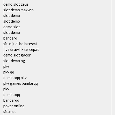
demo slot zeus
slot demo maxwin
slot demo
slot demo
demo slot
slot demo
bandarq
situs judi bola resmi
live draw hk tercepat
demo slot gacor
slot demo pg
pkv
pkv qq
dominoqq pkv
pkv games bandarqq
pkv
dominoqq
bandarqq
poker online
situs qq