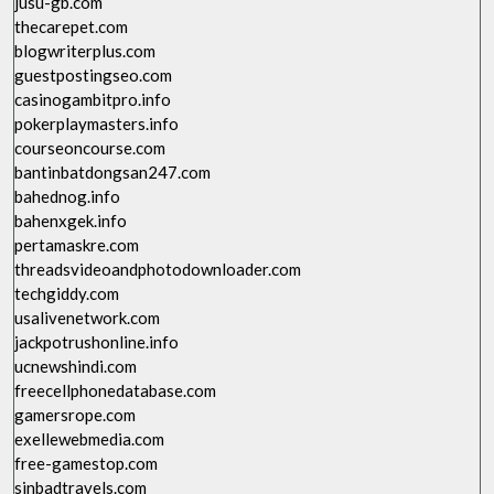
jusu-gb.com
thecarepet.com
blogwriterplus.com
guestpostingseo.com
casinogambitpro.info
pokerplaymasters.info
courseoncourse.com
bantinbatdongsan247.com
bahednog.info
bahenxgek.info
pertamaskre.com
threadsvideoandphotodownloader.com
techgiddy.com
usalivenetwork.com
jackpotrushonline.info
ucnewshindi.com
freecellphonedatabase.com
gamersrope.com
exellewebmedia.com
free-gamestop.com
sinbadtravels.com