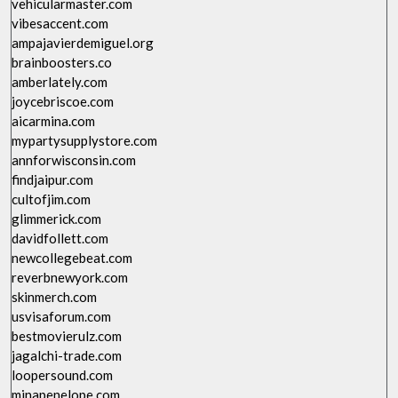
vehicularmaster.com
vibesaccent.com
ampajavierdemiguel.org
brainboosters.co
amberlately.com
joycebriscoe.com
aicarmina.com
mypartysupplystore.com
annforwisconsin.com
findjaipur.com
cultofjim.com
glimmerick.com
davidfollett.com
newcollegebeat.com
reverbnewyork.com
skinmerch.com
usvisaforum.com
bestmovierulz.com
jagalchi-trade.com
loopersound.com
minapenelope.com