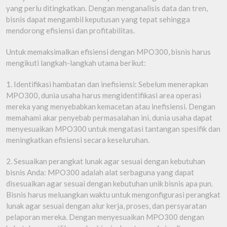
yang perlu ditingkatkan. Dengan menganalisis data dan tren,
bisnis dapat mengambil keputusan yang tepat sehingga
mendorong efisiensi dan profitabilitas.
Untuk memaksimalkan efisiensi dengan MPO300, bisnis harus
mengikuti langkah-langkah utama berikut:
1. Identifikasi hambatan dan inefisiensi: Sebelum menerapkan
MPO300, dunia usaha harus mengidentifikasi area operasi
mereka yang menyebabkan kemacetan atau inefisiensi. Dengan
memahami akar penyebab permasalahan ini, dunia usaha dapat
menyesuaikan MPO300 untuk mengatasi tantangan spesifik dan
meningkatkan efisiensi secara keseluruhan.
2. Sesuaikan perangkat lunak agar sesuai dengan kebutuhan
bisnis Anda: MPO300 adalah alat serbaguna yang dapat
disesuaikan agar sesuai dengan kebutuhan unik bisnis apa pun.
Bisnis harus meluangkan waktu untuk mengonfigurasi perangkat
lunak agar sesuai dengan alur kerja, proses, dan persyaratan
pelaporan mereka. Dengan menyesuaikan MPO300 dengan