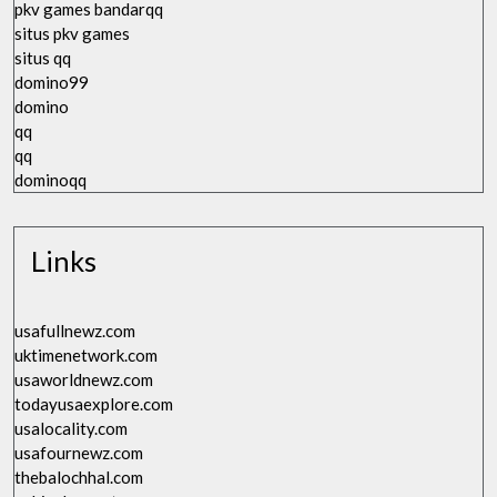
pkv games bandarqq
situs pkv games
situs qq
domino99
domino
qq
qq
dominoqq
Links
usafullnewz.com
uktimenetwork.com
usaworldnewz.com
todayusaexplore.com
usalocality.com
usafournewz.com
thebalochhal.com