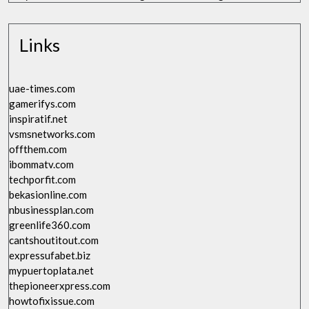
Links
uae-times.com
gamerifys.com
inspiratif.net
vsmsnetworks.com
offthem.com
ibommatv.com
techporfit.com
bekasionline.com
nbusinessplan.com
greenlife360.com
cantshoutitout.com
expressufabet.biz
mypuertoplata.net
thepioneerxpress.com
howtofixissue.com