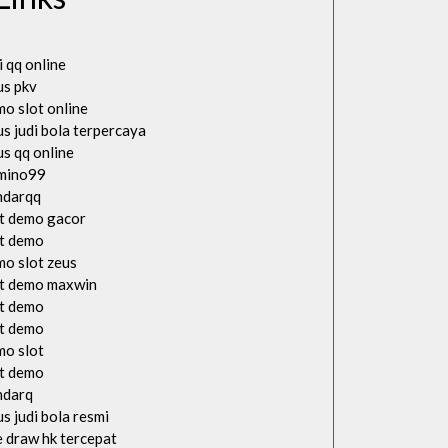
i qq online
us pkv
o slot online
us judi bola terpercaya
us qq online
mino99
ndarqq
ot demo gacor
ot demo
o slot zeus
ot demo maxwin
ot demo
ot demo
mo slot
ot demo
ndarq
us judi bola resmi
e draw hk tercepat