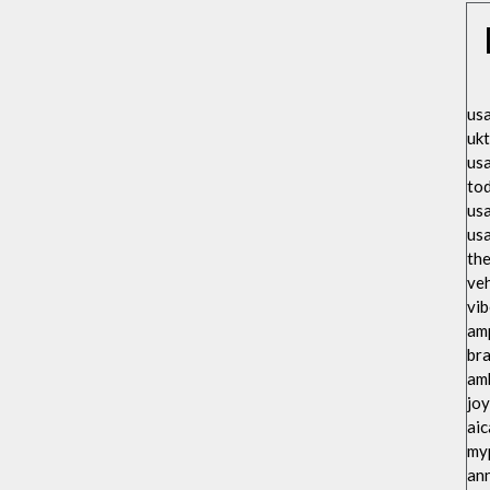
us
uk
us
to
usa
us
th
ve
vi
am
br
am
jo
ai
my
an