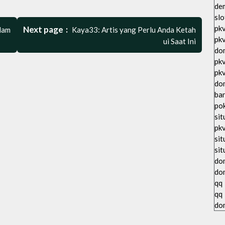
de
sl
pk
Next page
lam
Kaya33: Artis yang Perlu Anda Ketah
pkv
ui Saat Ini
do
pk
pk
do
ba
pok
sit
pk
sit
sit
do
do
qq
qq
do