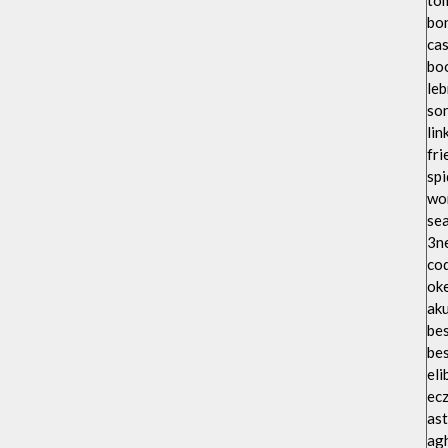
to
bo
ca
bo
le
so
lin
fri
spi
wo
se
3ne
cod
oke
ak
be
bes
eli
ec
as
ag