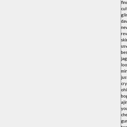
fin
cul
gl
dav
ne
re
sk
us
be
jag
lo
mi
jus
cr
oh
bo
aj
you
ch
gu