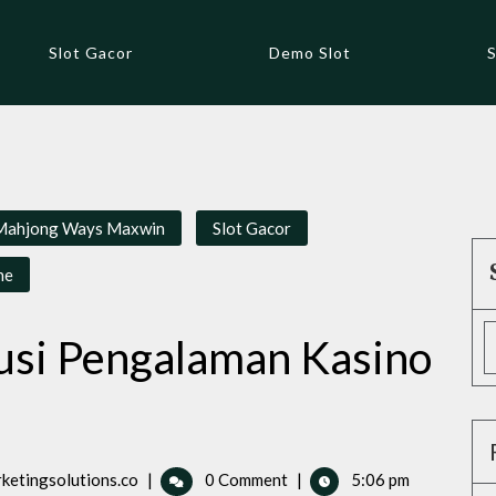
Slot Gacor
Demo Slot
S
t Mahjong Ways Maxwin
Slot Gacor
ne
si Pengalaman Kasino
Emas168:
ketingsolutions.co
|
0 Comment
|
5:06 pm