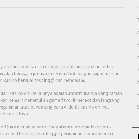
Merevolusi
Pengalaman
Kasino
Online
yang merevolusi cara orang mengalami perjudian online.
ir, dan beragam permainan, Emas168 dengan cepat menjadi
 kasino berkualitas tinggi dan mendalam.
dari kasino online lainnya adalah antarmukanya yang ramah
ahkan pemain menemukan game favorit mereka dan langsung
ngalaman atau pendatang baru di dunia kasino online,
n intuitifnya.
168 juga menawarkan berbagai macam permainan untuk
jack, roulette, dan poker hingga permainan favorit modern