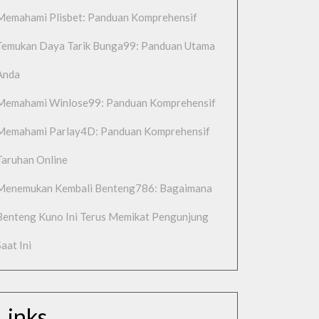
Memahami Plisbet: Panduan Komprehensif
Temukan Daya Tarik Bunga99: Panduan Utama
Anda
Memahami Winlose99: Panduan Komprehensif
Memahami Parlay4D: Panduan Komprehensif
Taruhan Online
Menemukan Kembali Benteng786: Bagaimana
Benteng Kuno Ini Terus Memikat Pengunjung
Saat Ini
Links