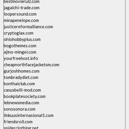
bestmovierulz.com
jagalchi-trade.com
loopersound.com
minapenelope.com
justicereformalliance.com
cryptoglax.com
ohiohobbyplus.com
bogothemes.com
ajino-mingei.com
yourfreehost.info
cheapnorthfacejacketsm.com
gurjoshhomes.com
tombradydiet.com
bonthaiclub.com
casusbelli-mod.com
bookplatesociety.com
lebnewsmedia.com
sonosonora.com
linkuusinternasional1.com
friendsroll.com
spiderclothing.net