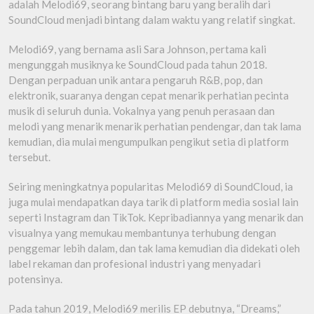
adalah Melodi69, seorang bintang baru yang beralih dari
SoundCloud menjadi bintang dalam waktu yang relatif singkat.
Melodi69, yang bernama asli Sara Johnson, pertama kali
mengunggah musiknya ke SoundCloud pada tahun 2018.
Dengan perpaduan unik antara pengaruh R&B, pop, dan
elektronik, suaranya dengan cepat menarik perhatian pecinta
musik di seluruh dunia. Vokalnya yang penuh perasaan dan
melodi yang menarik menarik perhatian pendengar, dan tak lama
kemudian, dia mulai mengumpulkan pengikut setia di platform
tersebut.
Seiring meningkatnya popularitas Melodi69 di SoundCloud, ia
juga mulai mendapatkan daya tarik di platform media sosial lain
seperti Instagram dan TikTok. Kepribadiannya yang menarik dan
visualnya yang memukau membantunya terhubung dengan
penggemar lebih dalam, dan tak lama kemudian dia didekati oleh
label rekaman dan profesional industri yang menyadari
potensinya.
Pada tahun 2019, Melodi69 merilis EP debutnya, “Dreams,”