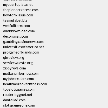
mypuertoplata.net
thepioneerxpress.com
howtofixissue.com
teamufabet.biz
webfullform.com
allviddownload.com
decorsmag.com
gamblingcasinonews.com
universitiesofamerica.net
progameofbrands.com
qbreview.org
servicewueste.org
zippyrevs.com
matkanumbernow.com
myjobcirculars.com
healthmoreoverfitness.com
topslotxgames.com
routerloggnet.net
dantella6.com
slotsgamesone.com