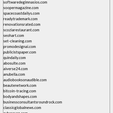
softwaredegimnasios.com
soopermagazine.com
spacecoastdailys.com
readytrademark.com
renovationsrated.com
scoziarestaurant.com
seohart.com
set-cleaning.com
promodesignai.com
publicistspaper.com
quindaily.com
abosulte.com
aiverse24.com
anubella.com
audiobooksonaudible.com
beautenetwork.com
bitcoin-tracing.com
bodyandshapes.com
businessconsultantsroundrock.com
classicglobalnews.com