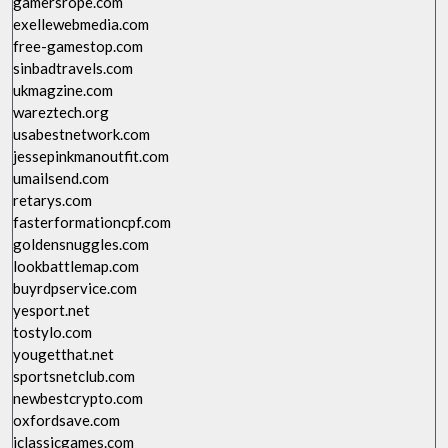
gamersrope.com
exellewebmedia.com
free-gamestop.com
sinbadtravels.com
ukmagzine.com
wareztech.org
usabestnetwork.com
jessepinkmanoutfit.com
umailsend.com
retarys.com
fasterformationcpf.com
goldensnuggles.com
lookbattlemap.com
buyrdpservice.com
yesport.net
tostylo.com
yougetthat.net
sportsnetclub.com
newbestcrypto.com
oxfordsave.com
iclassicgames.com