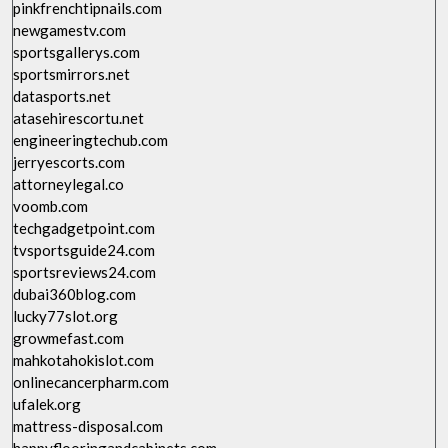
pinkfrenchtipnails.com
newgamestv.com
sportsgallerys.com
sportsmirrors.net
datasports.net
atasehirescortu.net
engineeringtechub.com
jerryescorts.com
attorneylegal.co
voomb.com
techgadgetpoint.com
tvsportsguide24.com
sportsreviews24.com
dubai360blog.com
lucky77slot.org
growmefast.com
mahkotahokislot.com
onlinecancerpharm.com
ufalek.org
mattress-disposal.com