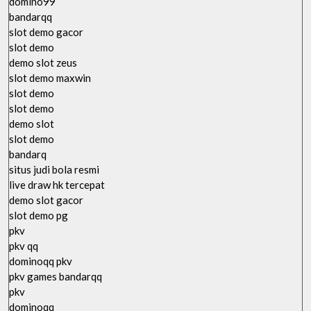
domino99
bandarqq
slot demo gacor
slot demo
demo slot zeus
slot demo maxwin
slot demo
slot demo
demo slot
slot demo
bandarq
situs judi bola resmi
live draw hk tercepat
demo slot gacor
slot demo pg
pkv
pkv qq
dominoqq pkv
pkv games bandarqq
pkv
dominoqq