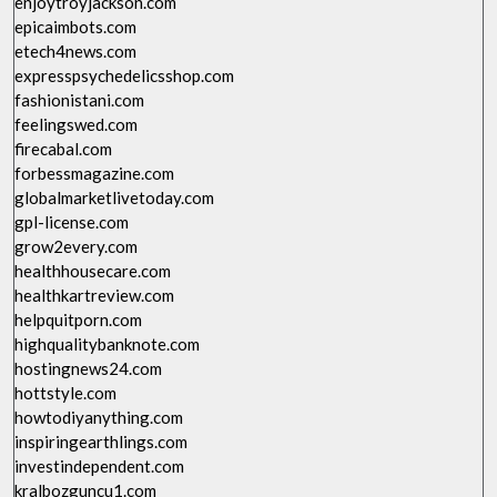
enjoytroyjackson.com
epicaimbots.com
etech4news.com
expresspsychedelicsshop.com
fashionistani.com
feelingswed.com
firecabal.com
forbessmagazine.com
globalmarketlivetoday.com
gpl-license.com
grow2every.com
healthhousecare.com
healthkartreview.com
helpquitporn.com
highqualitybanknote.com
hostingnews24.com
hottstyle.com
howtodiyanything.com
inspiringearthlings.com
investindependent.com
kralbozguncu1.com