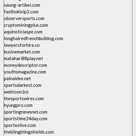
saung-artikel.com
fasthokivip2.com
observersports.com
cryptominingplus.com
aquinoticiaspe.com
longhairedfrenchbulldog.com
lawyersforhire.co
businemarket.com
matahari88play.net
moneydescriptor.com
youthsmagazine.com
painaidee.net
sportsdarkest.com
webtoon.biz
thesportswires.com
hyungpro.com
sportingnewsnet.com
sportstime24day.com
sporteslive.com
theblingblingshields.com