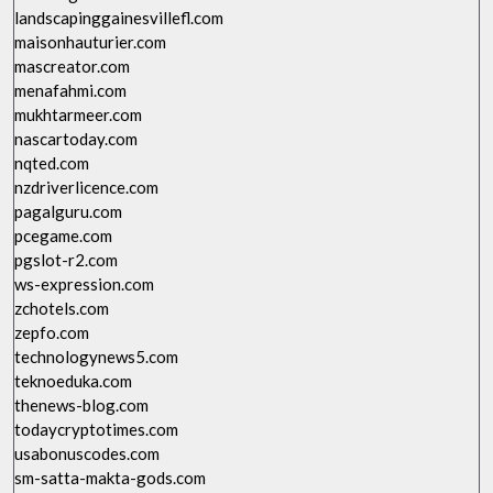
landscapinggainesvillefl.com
maisonhauturier.com
mascreator.com
menafahmi.com
mukhtarmeer.com
nascartoday.com
nqted.com
nzdriverlicence.com
pagalguru.com
pcegame.com
pgslot-r2.com
ws-expression.com
zchotels.com
zepfo.com
technologynews5.com
teknoeduka.com
thenews-blog.com
todaycryptotimes.com
usabonuscodes.com
sm-satta-makta-gods.com