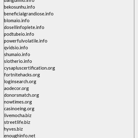
bangumiio.info
bekosunhu.info
beneficialgrandiose.info
blomaio.info
dosellinfoplete.info
podtubeio.info
powerfulvolatile.info
qvidsio.info
shumaio.info
slotherio.info
cysapluscertification.org
fortnitehacks.org
loginsearch.org
aodecor.org
donorsmatch.org
nowtimes.org
casinoeing.org
livemocha.biz
streetlife.biz
hyves.biz
enoughinfo.net