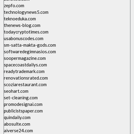
zepfo.com
technologynews5.com
teknoeduka.com
thenews-blog.com
todaycryptotimes.com
usabonuscodes.com
sm-satta-makta-gods.com
softwaredegimnasios.com
soopermagazine.com
spacecoastdailys.com
readytrademark.com
renovationsrated.com
scoziarestaurant.com
seohart.com
set-cleaning.com
promodesignai.com
publicistspaper.com
quindaily.com
abosulte.com
aiverse24.com