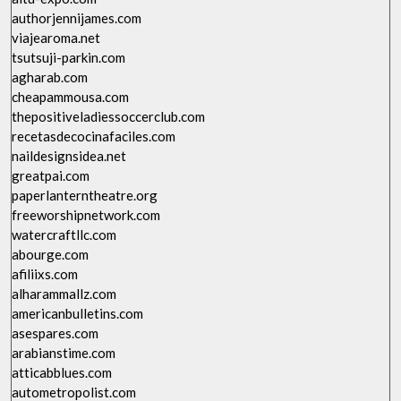
authorjennijames.com
viajearoma.net
tsutsuji-parkin.com
agharab.com
cheapammousa.com
thepositiveladiessoccerclub.com
recetasdecocinafaciles.com
naildesignsidea.net
greatpai.com
paperlanterntheatre.org
freeworshipnetwork.com
watercraftllc.com
abourge.com
afiliixs.com
alharammallz.com
americanbulletins.com
asespares.com
arabianstime.com
atticabblues.com
autometropolist.com