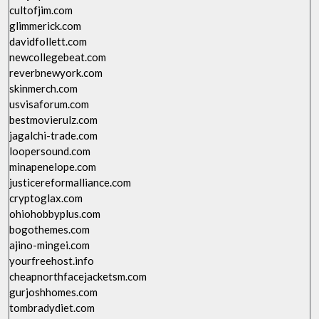
cultofjim.com
glimmerick.com
davidfollett.com
newcollegebeat.com
reverbnewyork.com
skinmerch.com
usvisaforum.com
bestmovierulz.com
jagalchi-trade.com
loopersound.com
minapenelope.com
justicereformalliance.com
cryptoglax.com
ohiohobbyplus.com
bogothemes.com
ajino-mingei.com
yourfreehost.info
cheapnorthfacejacketsm.com
gurjoshhomes.com
tombradydiet.com