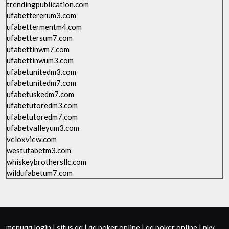
trendingpublication.com
ufabettererum3.com
ufabettermentm4.com
ufabettersum7.com
ufabettinwm7.com
ufabettinwum3.com
ufabetunitedm3.com
ufabetunitedm7.com
ufabetuskedm7.com
ufabetutoredm3.com
ufabetutoredm7.com
ufabetvalleyum3.com
veloxview.com
westufabetm3.com
whiskeybrothersllc.com
wildufabetum7.com
menuqq login
|
situs qq
|
qq poker online
|
qq poker online
|
pkv