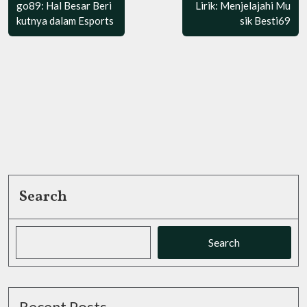
go89: Hal Besar Beri
Lirik: Menjelajahi Mu
kutnya dalam Esports
sik Besti69
Search
Search
Recent Posts