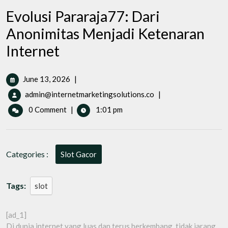
Evolusi Pararaja77: Dari
Anonimitas Menjadi Ketenaran
Internet
June
June 13, 2026
|
13,
Evolusi
admin@internetmarketingsolutions.co
|
2026
Pararaja77:
0 Comment
|
1:01 pm
Dari
Anonimitas
Menjadi
Ketenaran
Categories :
Slot Gacor
Internet
Tags:
slot
[ad_1]
Di dunia internet yang luas dan terus berkembang, tidak jarang