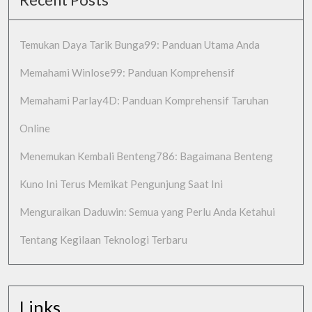
Temukan Daya Tarik Bunga99: Panduan Utama Anda
Memahami Winlose99: Panduan Komprehensif
Memahami Parlay4D: Panduan Komprehensif Taruhan
Online
Menemukan Kembali Benteng786: Bagaimana Benteng
Kuno Ini Terus Memikat Pengunjung Saat Ini
Menguraikan Daduwin: Semua yang Perlu Anda Ketahui
Tentang Kegilaan Teknologi Terbaru
Links