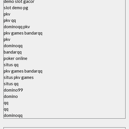
demo slot gacor
slot demo pg
pkv
pkv qq
dominoqq pkv
pkv games bandarqq
pkv
dominoqq
bandarqq
poker online
situs qq
pkv games bandarqq
situs pkv games
situs qq
domino99
domino
qq
qq
dominoqq