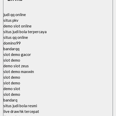
judi qq online
situs pkv
demo slot online
situs judi bola terpercaya
situs qq online
domino99
bandarqq
slot demo gacor
slot demo
demo slot zeus
slot demo maxwin
slot demo
slot demo
demo slot
slot demo
bandarq
situs judi bola resmi
live draw hk tercepat