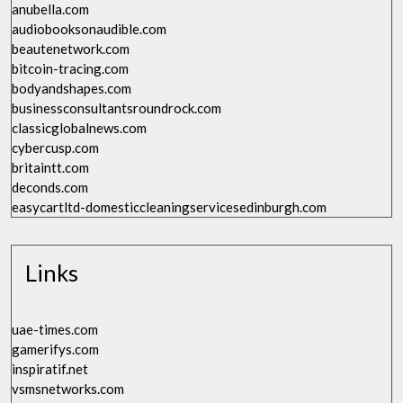
anubella.com
audiobooksonaudible.com
beautenetwork.com
bitcoin-tracing.com
bodyandshapes.com
businessconsultantsroundrock.com
classicglobalnews.com
cybercusp.com
britaintt.com
deconds.com
easycartltd-domesticcleaningservicesedinburgh.com
Links
uae-times.com
gamerifys.com
inspiratif.net
vsmsnetworks.com