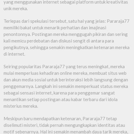
yang menggunakan internet sebagai platform untuk kreativitas
unik mereka.
Terlepas dari spekulasi tersebut, satu hal yang jelas: Pararaja77
memiliki bakat untuk menarik perhatian dan imajinasi
penontonnya. Postingan mereka menggugah pikiran dan sering
kali memicu perdebatan dan diskusi sengit di antara para
pengikutnya, sehingga semakin meningkatkan ketenaran mereka
di internet.
Seiring popularitas Pararaja77 yang terus meningkat, mereka
mulai memperluas kehadiran online mereka, membuat situs web
dan akun media sosial untuk berinteraksi lebih langsung dengan
penggemarnya. Langkah ini semakin memperkuat status mereka
sebagai sensasi internet, karena para penggemar sangat
menantikan setiap postingan atau kabar terbaru dari idola
misterius mereka.
Meskipun baru mendapatkan ketenaran, Pararaja77 tetap
diselimuti misteri, tidak pernah mengungkapkan identitas atau
motif sebenarnya. Hal ini semakin menambah daya tarik mereka,