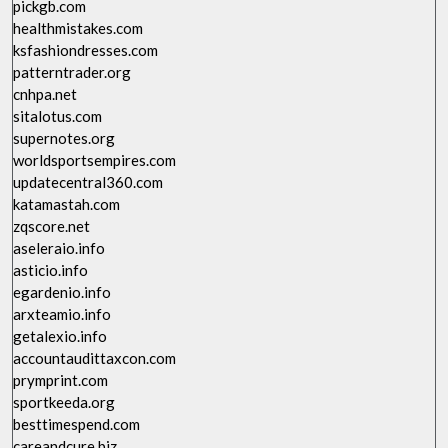
pickgb.com
healthmistakes.com
ksfashiondresses.com
patterntrader.org
cnhpa.net
sitalotus.com
supernotes.org
worldsportsempires.com
updatecentral360.com
katamastah.com
zqscore.net
aseleraio.info
asticio.info
egardenio.info
arxteamio.info
getalexio.info
accountaudittaxcon.com
prymprint.com
sportkeeda.org
besttimespend.com
careandcure.biz