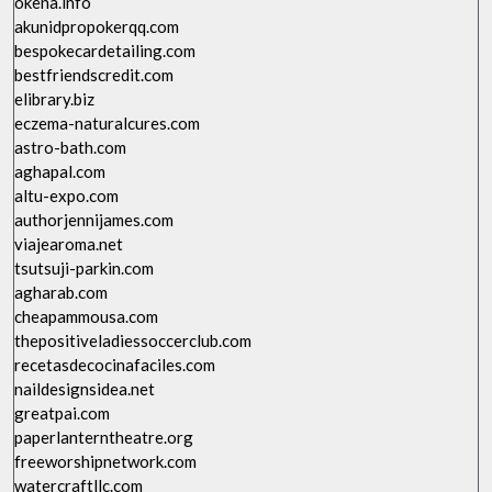
okena.info
akunidpropokerqq.com
bespokecardetailing.com
bestfriendscredit.com
elibrary.biz
eczema-naturalcures.com
astro-bath.com
aghapal.com
altu-expo.com
authorjennijames.com
viajearoma.net
tsutsuji-parkin.com
agharab.com
cheapammousa.com
thepositiveladiessoccerclub.com
recetasdecocinafaciles.com
naildesignsidea.net
greatpai.com
paperlanterntheatre.org
freeworshipnetwork.com
watercraftllc.com