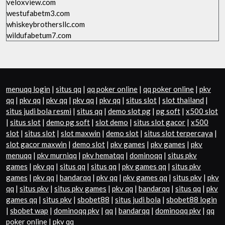
veloxview.com
westufabetm3.com
whiskeybrothersllc.com
wildufabetum7.com
menuqq login
|
situs qq
|
qq poker online
|
qq poker online
|
pkv
qq
|
pkv qq
|
pkv qq
|
pkv qq
|
pkv qq
|
situs slot
|
slot thailand
|
situs judi bola resmi
|
situs qq
|
demo slot pg
|
pg soft
|
x500 slot
|
situs slot
|
demo pg soft
|
slot demo
|
situs slot gacor
|
x500
slot
|
situs slot
|
slot maxwin
|
demo slot
|
situs slot terpercaya
|
slot gacor maxwin
|
demo slot
|
pkv games
|
pkv games
|
pkv
menuqq
|
pkv murniqq
|
pkv hematqq
|
dominoqq
|
situs pkv
games
|
pkv qq
|
situs qq
|
situs qq
|
pkv games qq
|
situs pkv
games
|
pkv qq
|
bandarqq
|
pkv qq
|
pkv games qq
|
situs pkv
|
pkv
qq
|
situs pkv
|
situs pkv games
|
pkv qq
|
bandarqq
|
situs qq
|
pkv
games qq
|
situs pkv
|
sbobet88
|
situs judi bola
|
sbobet88 login
|
sbobet wap
|
dominoqq pkv
|
qq
|
bandarqq
|
dominoqq pkv
|
qq
poker online
|
pkv qq