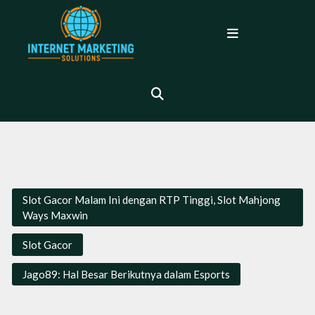
Skip
to
Open
content
Menu
Slot Gacor Malam Ini dengan RTP Tinggi, Slot Mahjong
Ways Maxwin
Slot Gacor
Jago89: Hal Besar Berikutnya dalam Esports