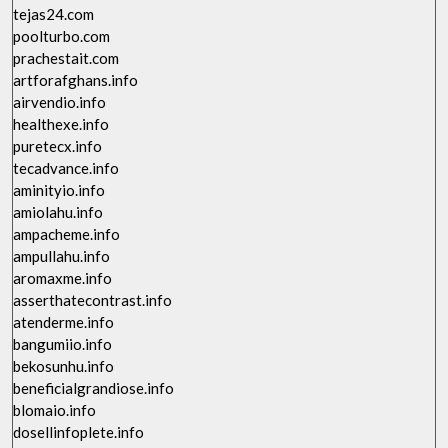
tejas24.com
poolturbo.com
prachestait.com
artforafghans.info
airvendio.info
healthexe.info
puretecx.info
tecadvance.info
aminityio.info
amiolahu.info
ampacheme.info
ampullahu.info
aromaxme.info
asserthatecontrast.info
atenderme.info
bangumiio.info
bekosunhu.info
beneficialgrandiose.info
blomaio.info
dosellinfoplete.info