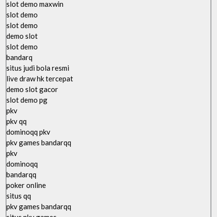
slot demo maxwin
slot demo
slot demo
demo slot
slot demo
bandarq
situs judi bola resmi
live draw hk tercepat
demo slot gacor
slot demo pg
pkv
pkv qq
dominoqq pkv
pkv games bandarqq
pkv
dominoqq
bandarqq
poker online
situs qq
pkv games bandarqq