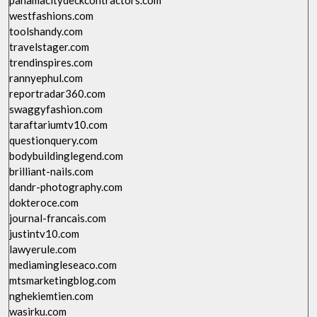
panamacitydeckcontractors.com
westfashions.com
toolshandy.com
travelstager.com
trendinspires.com
rannyephul.com
reportradar360.com
swaggyfashion.com
taraftariumtv10.com
questionquery.com
bodybuildinglegend.com
brilliant-nails.com
dandr-photography.com
dokteroce.com
journal-francais.com
justintv10.com
lawyerule.com
mediamingleseaco.com
mtsmarketingblog.com
nghekiemtien.com
wasirku.com