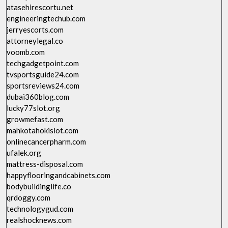
atasehirescortu.net
engineeringtechub.com
jerryescorts.com
attorneylegal.co
voomb.com
techgadgetpoint.com
tvsportsguide24.com
sportsreviews24.com
dubai360blog.com
lucky77slot.org
growmefast.com
mahkotahokislot.com
onlinecancerpharm.com
ufalek.org
mattress-disposal.com
happyflooringandcabinets.com
bodybuildinglife.co
qrdoggy.com
technologygud.com
realshocknews.com