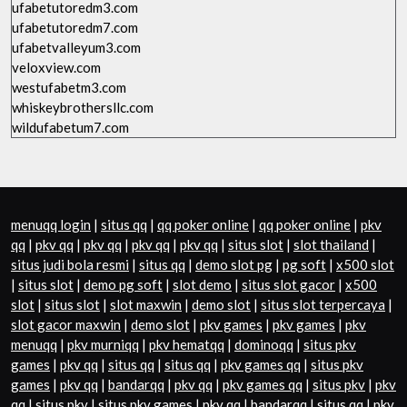
ufabetutoredm3.com
ufabetutoredm7.com
ufabetvalleyum3.com
veloxview.com
westufabetm3.com
whiskeybrothersllc.com
wildufabetum7.com
menuqq login
|
situs qq
|
qq poker online
|
qq poker online
|
pkv
qq
|
pkv qq
|
pkv qq
|
pkv qq
|
pkv qq
|
situs slot
|
slot thailand
|
situs judi bola resmi
|
situs qq
|
demo slot pg
|
pg soft
|
x500 slot
|
situs slot
|
demo pg soft
|
slot demo
|
situs slot gacor
|
x500
slot
|
situs slot
|
slot maxwin
|
demo slot
|
situs slot terpercaya
|
slot gacor maxwin
|
demo slot
|
pkv games
|
pkv games
|
pkv
menuqq
|
pkv murniqq
|
pkv hematqq
|
dominoqq
|
situs pkv
games
|
pkv qq
|
situs qq
|
situs qq
|
pkv games qq
|
situs pkv
games
|
pkv qq
|
bandarqq
|
pkv qq
|
pkv games qq
|
situs pkv
|
pkv
qq
|
situs pkv
|
situs pkv games
|
pkv qq
|
bandarqq
|
situs qq
|
pkv