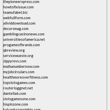
thepioneerxpress.com
howtofixissue.com
teamufabet.biz
webfullform.com
allviddownload.com
decorsmag.com
gamblingcasinonews.com
universitiesofamerica.net
progameofbrands.com
qbreview.org
servicewueste.org
zippyrevs.com
matkanumbernow.com
myjobcirculars.com
healthmoreoverfitness.com
topslotxgames.com
routerloggnet.net
dantella6.com
slotsgamesone.com
hispinzone.com
kalyanbazarnights.com