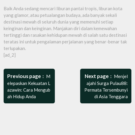
Baik Anda sedang mencari liburan pantai tropis, liburan kota
yang glamor, atau petualangan budaya, ada banyak sekali
destinasi mewah di seluruh dunia yang memenuhi setiap
keinginan dan keinginan. Manjakan diri dalam kemewahan
tertinggi dan rasakan kehidupan mewah di salah satu destinasi
teratas ini untuk pengalaman perjalanan yang benar-benar tak
terlupakan.
[ad_2]
Post
navigation
Previous page
Next page
M
Menjel
elepaskan Kekuatan L
ajahi Surga Pulau88:
azawin: Cara Mengub
Permata Tersembunyi
ah Hidup Anda
di Asia Tenggara