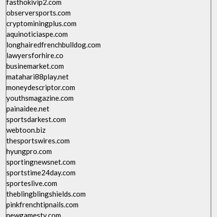
fasthokivip2.com
observersports.com
cryptominingplus.com
aquinoticiaspe.com
longhairedfrenchbulldog.com
lawyersforhire.co
businemarket.com
matahari88play.net
moneydescriptor.com
youthsmagazine.com
painaidee.net
sportsdarkest.com
webtoon.biz
thesportswires.com
hyungpro.com
sportingnewsnet.com
sportstime24day.com
sporteslive.com
theblingblingshields.com
pinkfrenchtipnails.com
newgamestv.com