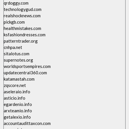
qrdoggy.com
technologygud.com
realshocknews.com
pickgb.com
healthmistakes.com
ksfashiondresses.com
patterntrader.org
cnhpa.net
sitalotus.com
supernotes.org
worldsportsempires.com
updatecentral360.com
katamastah.com
zqscore.net
aseleraio.info
asticio.info
egardenio.info
arxteamio.info
getalexio.info
accountaudittaxcon.com