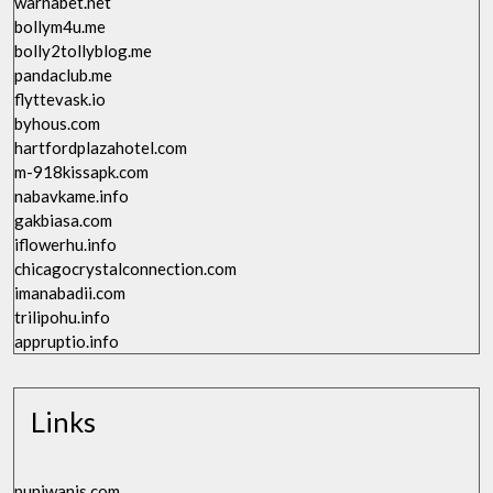
warnabet.net
bollym4u.me
bolly2tollyblog.me
pandaclub.me
flyttevask.io
byhous.com
hartfordplazahotel.com
m-918kissapk.com
nabavkame.info
gakbiasa.com
iflowerhu.info
chicagocrystalconnection.com
imanabadii.com
trilipohu.info
appruptio.info
Links
punjwanis.com