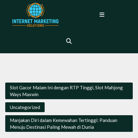
Skip
to
Open
content
Menu
Slot Gacor Malam Ini dengan RTP Tinggi, Slot Mahjong
Ways Maxwin
Uncategorized
Manjakan Diri dalam Kemewahan Tertinggi: Panduan
Menuju Destinasi Paling Mewah di Dunia