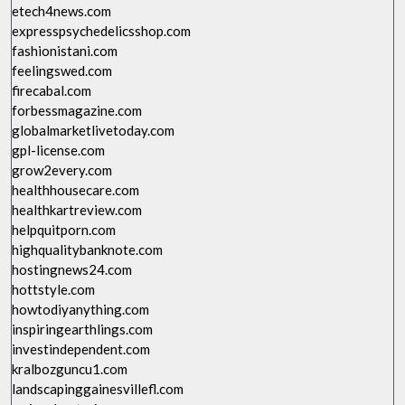
etech4news.com
expresspsychedelicsshop.com
fashionistani.com
feelingswed.com
firecabal.com
forbessmagazine.com
globalmarketlivetoday.com
gpl-license.com
grow2every.com
healthhousecare.com
healthkartreview.com
helpquitporn.com
highqualitybanknote.com
hostingnews24.com
hottstyle.com
howtodiyanything.com
inspiringearthlings.com
investindependent.com
kralbozguncu1.com
landscapinggainesvillefl.com