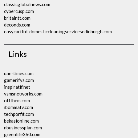
classicglobalnews.com
cybercusp.com
britaintt.com
deconds.com
easycartltd-domesticcleaningservicesedinburgh.com
Links
uae-times.com
gamerifys.com
inspiratif.net
vsmsnetworks.com
offthem.com
ibommatv.com
techporfit.com
bekasionline.com
nbusinessplan.com
greenlife360.com