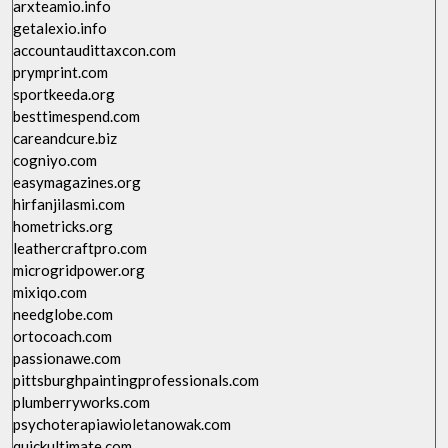
arxteamio.info
getalexio.info
accountaudittaxcon.com
prymprint.com
sportkeeda.org
besttimespend.com
careandcure.biz
cogniyo.com
easymagazines.org
hirfanjilasmi.com
hometricks.org
leathercraftpro.com
microgridpower.org
mixiqo.com
needglobe.com
ortocoach.com
passionawe.com
pittsburghpaintingprofessionals.com
plumberryworks.com
psychoterapiawioletanowak.com
quickultimate.com