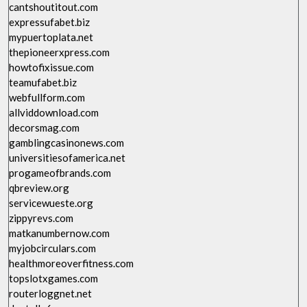
cantshoutitout.com
expressufabet.biz
mypuertoplata.net
thepioneerxpress.com
howtofixissue.com
teamufabet.biz
webfullform.com
allviddownload.com
decorsmag.com
gamblingcasinonews.com
universitiesofamerica.net
progameofbrands.com
qbreview.org
servicewueste.org
zippyrevs.com
matkanumbernow.com
myjobcirculars.com
healthmoreoverfitness.com
topslotxgames.com
routerloggnet.net