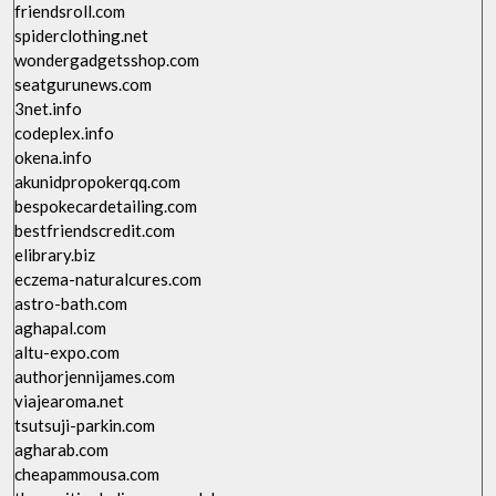
friendsroll.com
spiderclothing.net
wondergadgetsshop.com
seatgurunews.com
3net.info
codeplex.info
okena.info
akunidpropokerqq.com
bespokecardetailing.com
bestfriendscredit.com
elibrary.biz
eczema-naturalcures.com
astro-bath.com
aghapal.com
altu-expo.com
authorjennijames.com
viajearoma.net
tsutsuji-parkin.com
agharab.com
cheapammousa.com