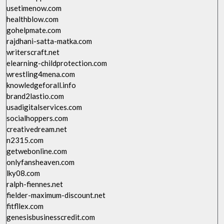
usetimenow.com
healthblow.com
gohelpmate.com
rajdhani-satta-matka.com
writerscraft.net
elearning-childprotection.com
wrestling4mena.com
knowledgeforall.info
brand2lastio.com
usadigitalservices.com
socialhoppers.com
creativedream.net
n2315.com
getwebonline.com
onlyfansheaven.com
lky08.com
ralph-fiennes.net
fielder-maximum-discount.net
fitfllex.com
genesisbusinesscredit.com