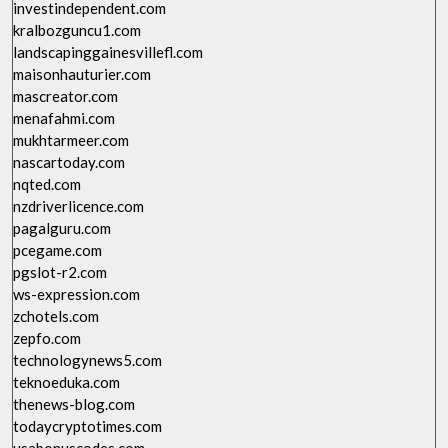
investindependent.com
kralbozguncu1.com
landscapinggainesvillefl.com
maisonhauturier.com
mascreator.com
menafahmi.com
mukhtarmeer.com
nascartoday.com
nqted.com
nzdriverlicence.com
pagalguru.com
pcegame.com
pgslot-r2.com
ws-expression.com
zchotels.com
zepfo.com
technologynews5.com
teknoeduka.com
thenews-blog.com
todaycryptotimes.com