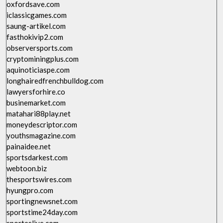
oxfordsave.com
iclassicgames.com
saung-artikel.com
fasthokivip2.com
observersports.com
cryptominingplus.com
aquinoticiaspe.com
longhairedfrenchbulldog.com
lawyersforhire.co
businemarket.com
matahari88play.net
moneydescriptor.com
youthsmagazine.com
painaidee.net
sportsdarkest.com
webtoon.biz
thesportswires.com
hyungpro.com
sportingnewsnet.com
sportstime24day.com