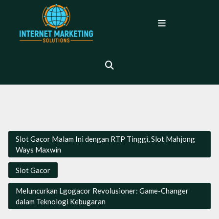
Skip
to
Open
content
Menu
Slot Gacor Malam Ini dengan RTP Tinggi, Slot Mahjong
Ways Maxwin
Slot Gacor
Meluncurkan Lgogacor Revolusioner: Game-Changer
dalam Teknologi Kebugaran