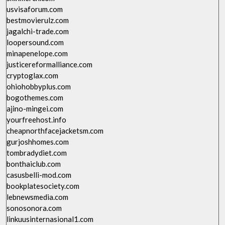
usvisaforum.com
bestmovierulz.com
jagalchi-trade.com
loopersound.com
minapenelope.com
justicereformalliance.com
cryptoglax.com
ohiohobbyplus.com
bogothemes.com
ajino-mingei.com
yourfreehost.info
cheapnorthfacejacketsm.com
gurjoshhomes.com
tombradydiet.com
bonthaiclub.com
casusbelli-mod.com
bookplatesociety.com
lebnewsmedia.com
sonosonora.com
linkuusinternasional1.com