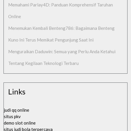
Memahami Parlay4D: Panduan Komprehensif Taruhan
Online
Menemukan Kembali Benteng786: Bagaimana Benteng
Kuno Ini Terus Memikat Pengunjung Saat Ini
Menguraikan Daduwin: Semua yang Perlu Anda Ketahui
Tentang Kegilaan Teknologi Terbaru
Links
judi qq online
situs pkv
demo slot online
situs judi bola terpercaya