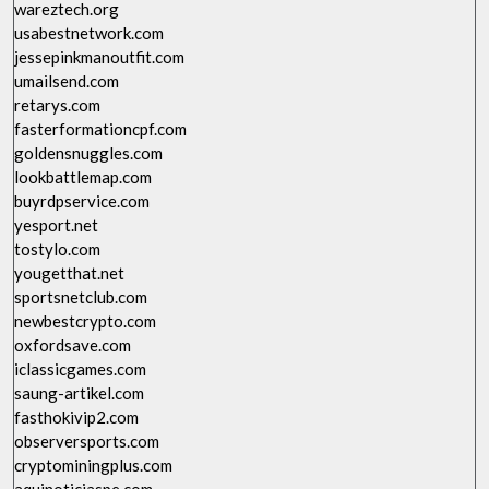
wareztech.org
usabestnetwork.com
jessepinkmanoutfit.com
umailsend.com
retarys.com
fasterformationcpf.com
goldensnuggles.com
lookbattlemap.com
buyrdpservice.com
yesport.net
tostylo.com
yougetthat.net
sportsnetclub.com
newbestcrypto.com
oxfordsave.com
iclassicgames.com
saung-artikel.com
fasthokivip2.com
observersports.com
cryptominingplus.com