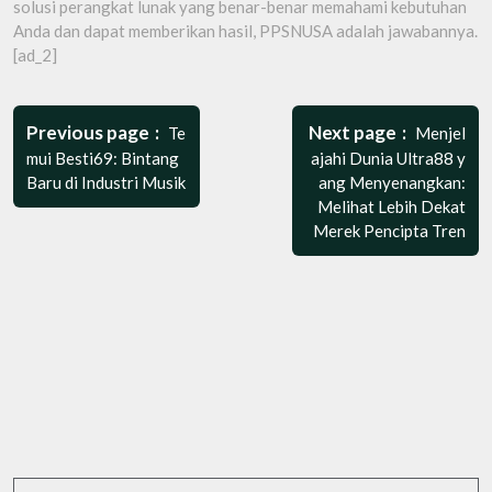
solusi perangkat lunak yang benar-benar memahami kebutuhan
Anda dan dapat memberikan hasil, PPSNUSA adalah jawabannya.
[ad_2]
Post
navigation
Previous page
Next page
Te
Menjel
mui Besti69: Bintang
ajahi Dunia Ultra88 y
Baru di Industri Musik
ang Menyenangkan:
Melihat Lebih Dekat
Merek Pencipta Tren