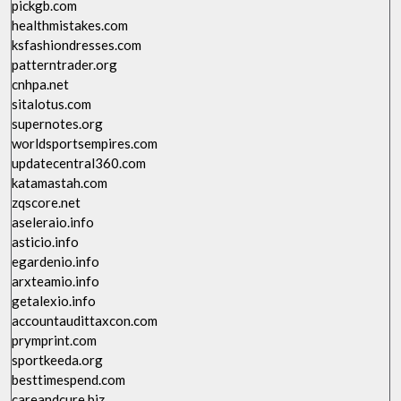
pickgb.com
healthmistakes.com
ksfashiondresses.com
patterntrader.org
cnhpa.net
sitalotus.com
supernotes.org
worldsportsempires.com
updatecentral360.com
katamastah.com
zqscore.net
aseleraio.info
asticio.info
egardenio.info
arxteamio.info
getalexio.info
accountaudittaxcon.com
prymprint.com
sportkeeda.org
besttimespend.com
careandcure.biz