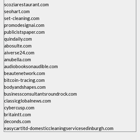
scoziarestaurant.com
seohart.com
set-cleaning.com
promodesignai.com
publicistspaper.com
quindaily.com
abosulte.com
aiverse24.com
anubella.com
audiobooksonaudible.com
beautenetwork.com
bitcoin-tracing.com
bodyandshapes.com
businessconsultantsroundrock.com
classicglobalnews.com
cybercusp.com
britaintt.com
deconds.com
easycartltd-domesticcleaningservicesedinburgh.com