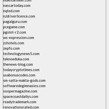
mukhtarmeer.com
nascartoday.com
nqted.com
nzdriverlicence.com
pagalguru.com
pcegame.com
pgslot-r2.com
ws-expression.com
zchotels.com
zepfo.com
technologynews5.com
teknoeduka.com
thenews-blog.com
todaycryptotimes.com
usabonuscodes.com
sm-satta-makta-gods.com
softwaredegimnasios.com
soopermagazine.com
spacecoastdailys.com
readytrademark.com
renovationsrated.com