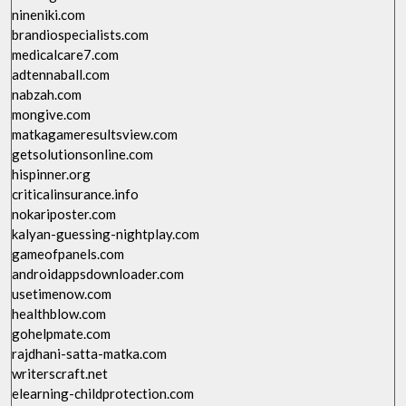
nineniki.com
brandiospecialists.com
medicalcare7.com
adtennaball.com
nabzah.com
mongive.com
matkagameresultsview.com
getsolutionsonline.com
hispinner.org
criticalinsurance.info
nokariposter.com
kalyan-guessing-nightplay.com
gameofpanels.com
androidappsdownloader.com
usetimenow.com
healthblow.com
gohelpmate.com
rajdhani-satta-matka.com
writerscraft.net
elearning-childprotection.com