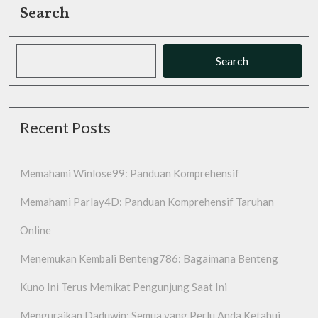
Search
Search
Recent Posts
Memahami Winlose99: Panduan Komprehensif
Memahami Parlay4D: Panduan Komprehensif Taruhan
Online
Menemukan Kembali Benteng786: Bagaimana Benteng
Kuno Ini Terus Memikat Pengunjung Saat Ini
Menguraikan Daduwin: Semua yang Perlu Anda Ketahui