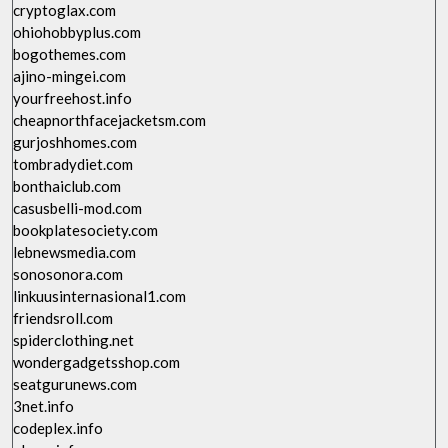
cryptoglax.com
ohiohobbyplus.com
bogothemes.com
ajino-mingei.com
yourfreehost.info
cheapnorthfacejacketsm.com
gurjoshhomes.com
tombradydiet.com
bonthaiclub.com
casusbelli-mod.com
bookplatesociety.com
lebnewsmedia.com
sonosonora.com
linkuusinternasional1.com
friendsroll.com
spiderclothing.net
wondergadgetsshop.com
seatgurunews.com
3net.info
codeplex.info