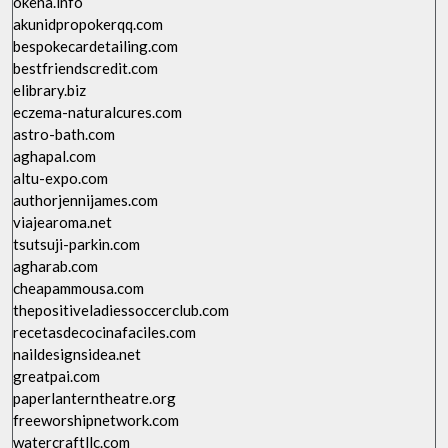
okena.info
akunidpropokerqq.com
bespokecardetailing.com
bestfriendscredit.com
elibrary.biz
eczema-naturalcures.com
astro-bath.com
aghapal.com
altu-expo.com
authorjennijames.com
viajearoma.net
tsutsuji-parkin.com
agharab.com
cheapammousa.com
thepositiveladiessoccerclub.com
recetasdecocinafaciles.com
naildesignsidea.net
greatpai.com
paperlanterntheatre.org
freeworshipnetwork.com
watercraftllc.com