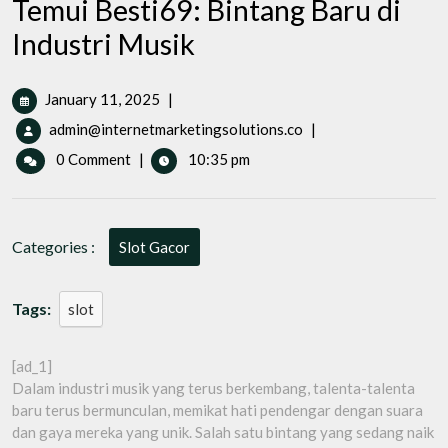
Temui Besti69: Bintang Baru di
Industri Musik
January
January 11, 2025
|
11,
Temui
admin@internetmarketingsolutions.co
|
2025
Besti69:
0 Comment
|
10:35 pm
Bintang
Baru
di
Industri
Categories :
Slot Gacor
Musik
Tags:
slot
[ad_1]
Dalam industri musik yang terus berkembang, talenta-talenta
baru terus bermunculan, memikat hati pendengar dengan suara
dan gaya mereka yang unik. Salah satu bintang yang sedang naik