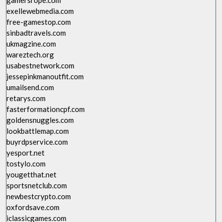
gamersrope.com
exellewebmedia.com
free-gamestop.com
sinbadtravels.com
ukmagzine.com
wareztech.org
usabestnetwork.com
jessepinkmanoutfit.com
umailsend.com
retarys.com
fasterformationcpf.com
goldensnuggles.com
lookbattlemap.com
buyrdpservice.com
yesport.net
tostylo.com
yougetthat.net
sportsnetclub.com
newbestcrypto.com
oxfordsave.com
iclassicgames.com