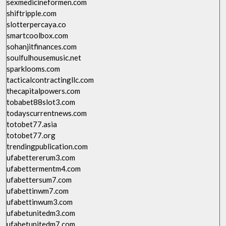
sexmedicineformen.com
shiftripple.com
slotterpercaya.co
smartcoolbox.com
sohanjitfinances.com
soulfulhousemusic.net
sparklooms.com
tacticalcontractingllc.com
thecapitalpowers.com
tobabet88slot3.com
todayscurrentnews.com
totobet77.asia
totobet77.org
trendingpublication.com
ufabettererum3.com
ufabettermentm4.com
ufabettersum7.com
ufabettinwm7.com
ufabettinwum3.com
ufabetunitedm3.com
ufabetunitedm7.com