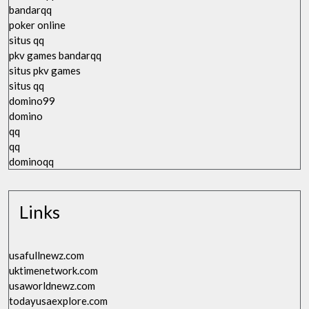
bandarqq
poker online
situs qq
pkv games bandarqq
situs pkv games
situs qq
domino99
domino
qq
qq
dominoqq
Links
usafullnewz.com
uktimenetwork.com
usaworldnewz.com
todayusaexplore.com