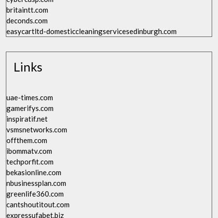
britaintt.com
deconds.com
easycartltd-domesticcleaningservicesedinburgh.com
Links
uae-times.com
gamerifys.com
inspiratif.net
vsmsnetworks.com
offthem.com
ibommatv.com
techporfit.com
bekasionline.com
nbusinessplan.com
greenlife360.com
cantshoutitout.com
expressufabet.biz