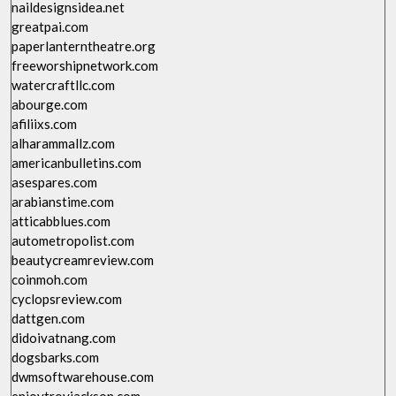
naildesignsidea.net
greatpai.com
paperlanterntheatre.org
freeworshipnetwork.com
watercraftllc.com
abourge.com
afiliixs.com
alharammallz.com
americanbulletins.com
asespares.com
arabianstime.com
atticabblues.com
autometropolist.com
beautycreamreview.com
coinmoh.com
cyclopsreview.com
dattgen.com
didoivatnang.com
dogsbarks.com
dwmsoftwarehouse.com