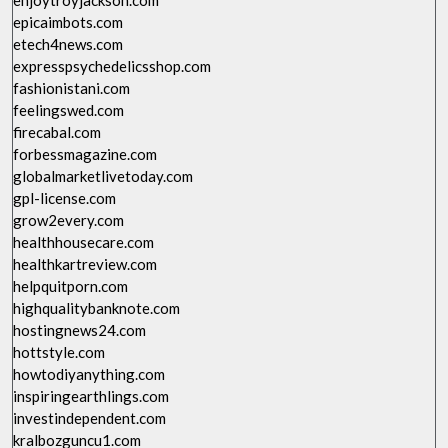
enjoytroyjackson.com
epicaimbots.com
etech4news.com
expresspsychedelicsshop.com
fashionistani.com
feelingswed.com
firecabal.com
forbessmagazine.com
globalmarketlivetoday.com
gpl-license.com
grow2every.com
healthhousecare.com
healthkartreview.com
helpquitporn.com
highqualitybanknote.com
hostingnews24.com
hottstyle.com
howtodiyanything.com
inspiringearthlings.com
investindependent.com
kralbozguncu1.com