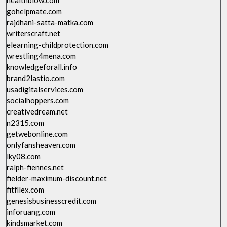
healthblow.com
gohelpmate.com
rajdhani-satta-matka.com
writerscraft.net
elearning-childprotection.com
wrestling4mena.com
knowledgeforall.info
brand2lastio.com
usadigitalservices.com
socialhoppers.com
creativedream.net
n2315.com
getwebonline.com
onlyfansheaven.com
lky08.com
ralph-fiennes.net
fielder-maximum-discount.net
fitfllex.com
genesisbusinesscredit.com
inforuang.com
kindsmarket.com