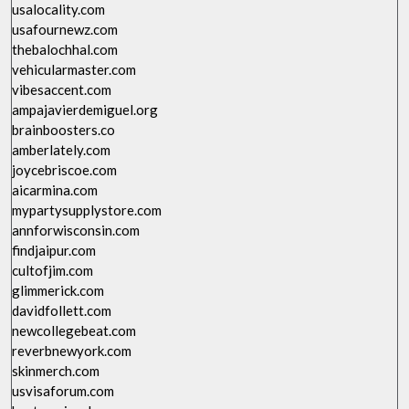
usalocality.com
usafournewz.com
thebalochhal.com
vehicularmaster.com
vibesaccent.com
ampajavierdemiguel.org
brainboosters.co
amberlately.com
joycebriscoe.com
aicarmina.com
mypartysupplystore.com
annforwisconsin.com
findjaipur.com
cultofjim.com
glimmerick.com
davidfollett.com
newcollegebeat.com
reverbnewyork.com
skinmerch.com
usvisaforum.com