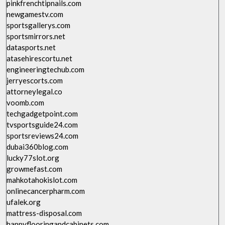
pinkfrenchtipnails.com
newgamestv.com
sportsgallerys.com
sportsmirrors.net
datasports.net
atasehirescortu.net
engineeringtechub.com
jerryescorts.com
attorneylegal.co
voomb.com
techgadgetpoint.com
tvsportsguide24.com
sportsreviews24.com
dubai360blog.com
lucky77slot.org
growmefast.com
mahkotahokislot.com
onlinecancerpharm.com
ufalek.org
mattress-disposal.com
happyflooringandcabinets.com