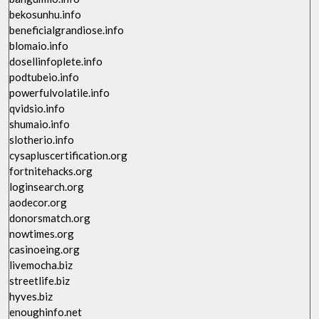
bekosunhu.info
beneficialgrandiose.info
blomaio.info
dosellinfoplete.info
podtubeio.info
powerfulvolatile.info
qvidsio.info
shumaio.info
slotherio.info
cysapluscertification.org
fortnitehacks.org
loginsearch.org
aodecor.org
donorsmatch.org
nowtimes.org
casinoeing.org
livemocha.biz
streetlife.biz
hyves.biz
enoughinfo.net