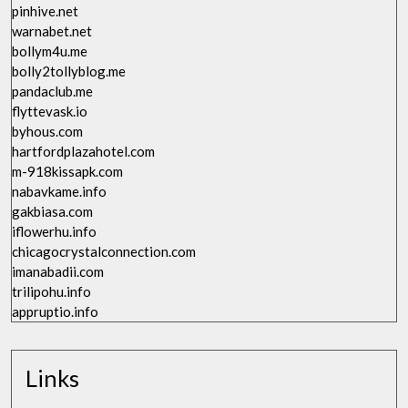
pinhive.net
warnabet.net
bollym4u.me
bolly2tollyblog.me
pandaclub.me
flyttevask.io
byhous.com
hartfordplazahotel.com
m-918kissapk.com
nabavkame.info
gakbiasa.com
iflowerhu.info
chicagocrystalconnection.com
imanabadii.com
trilipohu.info
appruptio.info
Links