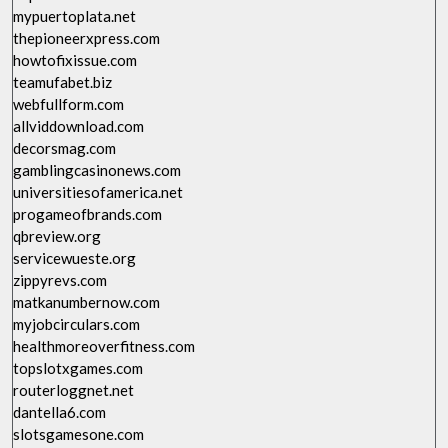
mypuertoplata.net
thepioneerxpress.com
howtofixissue.com
teamufabet.biz
webfullform.com
allviddownload.com
decorsmag.com
gamblingcasinonews.com
universitiesofamerica.net
progameofbrands.com
qbreview.org
servicewueste.org
zippyrevs.com
matkanumbernow.com
myjobcirculars.com
healthmoreoverfitness.com
topslotxgames.com
routerloggnet.net
dantella6.com
slotsgamesone.com