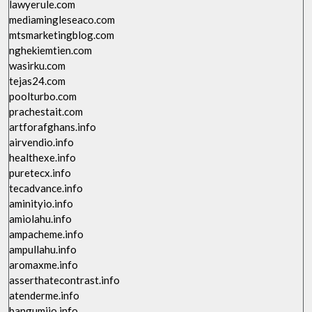
lawyerule.com
mediamingleseaco.com
mtsmarketingblog.com
nghekiemtien.com
wasirku.com
tejas24.com
poolturbo.com
prachestait.com
artforafghans.info
airvendio.info
healthexe.info
puretecx.info
tecadvance.info
aminityio.info
amiolahu.info
ampacheme.info
ampullahu.info
aromaxme.info
asserthatecontrast.info
atenderme.info
bangumiio.info