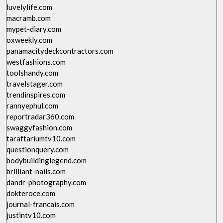
luvelylife.com
macramb.com
mypet-diary.com
oxweekly.com
panamacitydeckcontractors.com
westfashions.com
toolshandy.com
travelstager.com
trendinspires.com
rannyephul.com
reportradar360.com
swaggyfashion.com
taraftariumtv10.com
questionquery.com
bodybuildinglegend.com
brilliant-nails.com
dandr-photography.com
dokteroce.com
journal-francais.com
justintv10.com