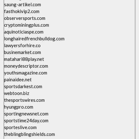
saung-artikel.com
fasthokivip2.com
observersports.com
cryptominingplus.com
aquinoticiaspe.com
longhairedfrenchbulldog.com
lawyersforhire.co
businemarket.com
matahari88play.net
moneydescriptor.com
youthsmagazine.com
painaidee.net
sportsdarkest.com
webtoon.biz
thesportswires.com
hyungpro.com
sportingnewsnet.com
sportstime24day.com
sporteslive.com
theblingblingshields.com