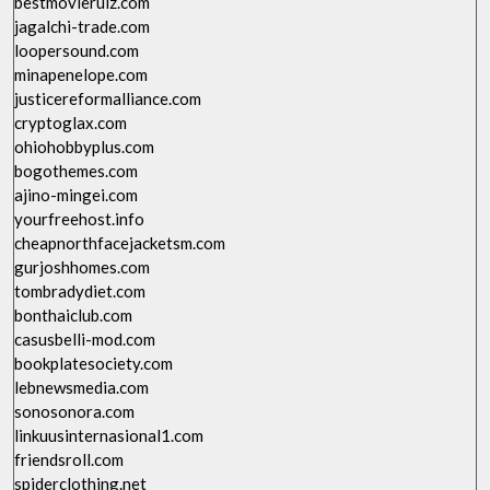
bestmovierulz.com
jagalchi-trade.com
loopersound.com
minapenelope.com
justicereformalliance.com
cryptoglax.com
ohiohobbyplus.com
bogothemes.com
ajino-mingei.com
yourfreehost.info
cheapnorthfacejacketsm.com
gurjoshhomes.com
tombradydiet.com
bonthaiclub.com
casusbelli-mod.com
bookplatesociety.com
lebnewsmedia.com
sonosonora.com
linkuusinternasional1.com
friendsroll.com
spiderclothing.net