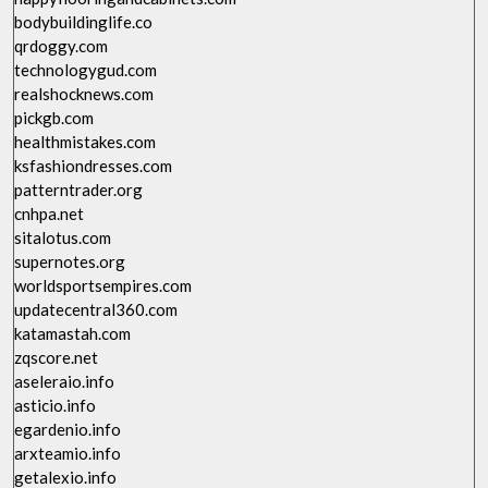
bodybuildinglife.co
qrdoggy.com
technologygud.com
realshocknews.com
pickgb.com
healthmistakes.com
ksfashiondresses.com
patterntrader.org
cnhpa.net
sitalotus.com
supernotes.org
worldsportsempires.com
updatecentral360.com
katamastah.com
zqscore.net
aseleraio.info
asticio.info
egardenio.info
arxteamio.info
getalexio.info