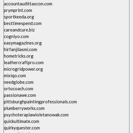
accountaudittaxcon.com
prymprint.com
sportkeeda.org
besttimespend.com
careandcure.biz
cogniyo.com
easymagazines.org
hirfanjilasmi.com
hometricks.org
leathercraftpro.com
microgridpower.org
mixiqo.com
needglobe.com
ortocoach.com
passionawe.com
pittsburghpaintingprofessionals.com
plumberryworks.com
psychoterapiawioletanowak.com
quickultimate.com
quirkyquester.com