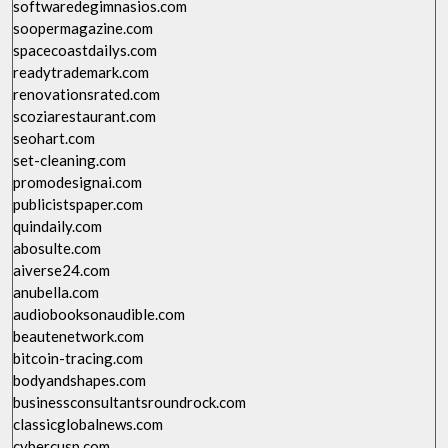
softwaredegimnasios.com
soopermagazine.com
spacecoastdailys.com
readytrademark.com
renovationsrated.com
scoziarestaurant.com
seohart.com
set-cleaning.com
promodesignai.com
publicistspaper.com
quindaily.com
abosulte.com
aiverse24.com
anubella.com
audiobooksonaudible.com
beautenetwork.com
bitcoin-tracing.com
bodyandshapes.com
businessconsultantsroundrock.com
classicglobalnews.com
cybercusp.com