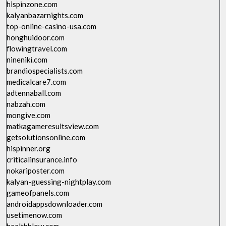
hispinzone.com
kalyanbazarnights.com
top-online-casino-usa.com
honghuidoor.com
flowingtravel.com
nineniki.com
brandiospecialists.com
medicalcare7.com
adtennaball.com
nabzah.com
mongive.com
matkagameresultsview.com
getsolutionsonline.com
hispinner.org
criticalinsurance.info
nokariposter.com
kalyan-guessing-nightplay.com
gameofpanels.com
androidappsdownloader.com
usetimenow.com