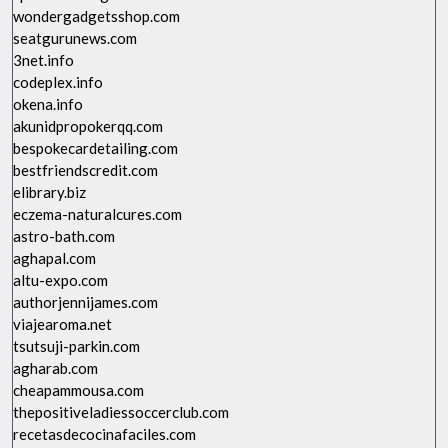
wondergadgetsshop.com
seatgurunews.com
3net.info
codeplex.info
okena.info
akunidpropokerqq.com
bespokecardetailing.com
bestfriendscredit.com
elibrary.biz
eczema-naturalcures.com
astro-bath.com
aghapal.com
altu-expo.com
authorjennijames.com
viajearoma.net
tsutsuji-parkin.com
agharab.com
cheapammousa.com
thepositiveladiessoccerclub.com
recetasdecocinafaciles.com