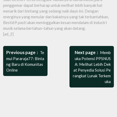
penggemar dapat berharap untuk melihat lebih banyak hal
menarik dari bintang yang sedang naik daun ini. Dengan
energinya yang menular dan bakatnya yang tak terbantahkan,
Besti69 pasti akan meninggalkan kesan mendalam di industri
musik selama bertahun-tahun yang akan datang.
[ad_2]
Post
navigation
Previous page
Next page
Te
Memb
mui Pararaja77: Binta
uka Potensi PPSNUS
ng Baru di Komunitas
A: Melihat Lebih Dek
Online
at Penyedia Solusi Pe
rangkat Lunak Terkem
uka