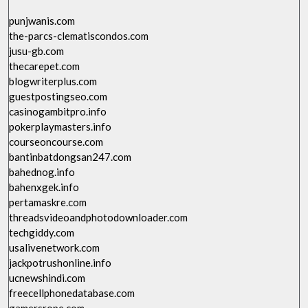
punjwanis.com
the-parcs-clematiscondos.com
jusu-gb.com
thecarepet.com
blogwriterplus.com
guestpostingseo.com
casinogambitpro.info
pokerplaymasters.info
courseoncourse.com
bantinbatdongsan247.com
bahednog.info
bahenxgek.info
pertamaskre.com
threadsvideoandphotodownloader.com
techgiddy.com
usalivenetwork.com
jackpotrushonline.info
ucnewshindi.com
freecellphonedatabase.com