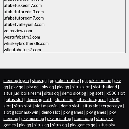
ufabetuskedm7.com
ufabetutoredm3.com
ufabetutoredm7.com
ufabetvalleyum3.com
veloxview.com
westufabetm3.com
whiskeybrothersllc.com
wildufabetum7.com
menuqq login
|
situs qq
|
qq poker online
|
qq poker online
|
pkv
qq
|
pkv qq
|
pkv qq
|
pkv qq
|
pkv qq
|
situs slot
|
slot thailand
|
situs judi bola resmi
|
situs qq
|
demo slot pg
|
pg soft
|
x500 slot
|
situs slot
|
demo pg soft
|
slot demo
|
situs slot gacor
|
x500
slot
|
situs slot
|
slot maxwin
|
demo slot
|
situs slot terpercaya
|
slot gacor maxwin
|
demo slot
|
pkv games
|
pkv games
|
pkv
menuqq
|
pkv murniqq
|
pkv hematqq
|
dominoqq
|
situs pkv
games
|
pkv qq
|
situs qq
|
situs qq
|
pkv games qq
|
situs pkv