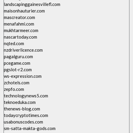
landscapinggainesvillefl.com
maisonhauturier.com
mascreator.com
menafahmi.com
mukhtarmeer.com
nascartoday.com
nqted.com
nzdriverlicence.com
pagalguru.com
pcegame.com
pgslot-r2.com
ws-expression.com
zchotels.com
zepfo.com
technologynews5.com
teknoeduka.com
thenews-blog.com
todaycryptotimes.com
usabonuscodes.com
sm-satta-makta-gods.com