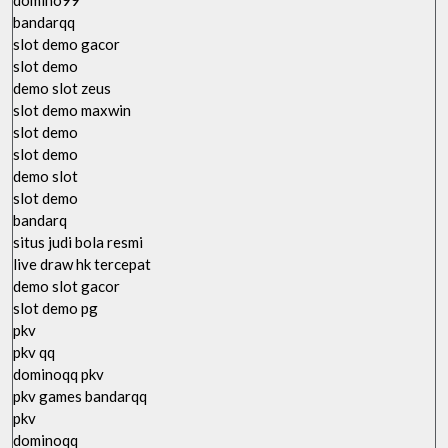
domino99
bandarqq
slot demo gacor
slot demo
demo slot zeus
slot demo maxwin
slot demo
slot demo
demo slot
slot demo
bandarq
situs judi bola resmi
live draw hk tercepat
demo slot gacor
slot demo pg
pkv
pkv qq
dominoqq pkv
pkv games bandarqq
pkv
dominoqq