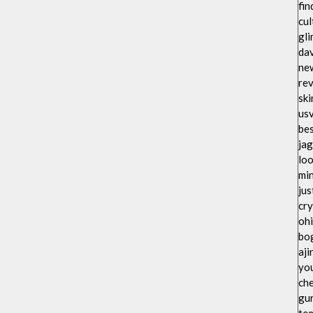
fin
cul
gl
dav
ne
re
sk
us
be
jag
lo
mi
jus
cr
oh
bo
aj
you
ch
gu