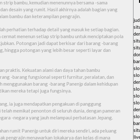
kan strip bambu, kemudian menenunnya bersama -sama
an desain yang rumit. Hasil akhirnya adalah bagian yang
alam bambu dan keterampilan pengrajin.
jud
sit
lah perhatian terhadap detail yang masuk ke setiap bagian.
dem
 cermat menenun setiap strip bambu untuk menciptakan pola
sit
ubkan. Potongan jadi dapat berkisar dari barang -barang
sit
ang, hingga potongan yang lebih besar seperti layar dan
do
ba
sl
an praktis. Kekuatan alami dan daya tahan bambu
sl
ng -barang fungsional seperti furnitur, peralatan, dan
dem
ih menggunakan barang -barang Panenjp dalam kehidupan
sl
tikan mereka tetapi juga fungsinya.
sl
sl
pang, ia juga mendapatkan pengakuan di panggung
de
ni telah memikat penonton di seluruh dunia, dengan pameran
sl
egara -negara yang jauh melampaui perbatasan Jepang.
ba
sit
an rumit Panenjp untuk diri mereka sendiri, ada peluang
liv
yak pengrajin menawarkan lokakarya dan kelas di mana