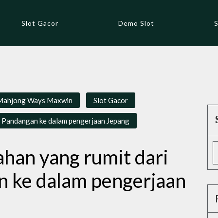
Slot Gacor
Demo Slot
S
t Mahjong Ways Maxwin
Slot Gacor
: Pandangan ke dalam pengerjaan Jepang
an yang rumit dari
n ke dalam pengerjaan