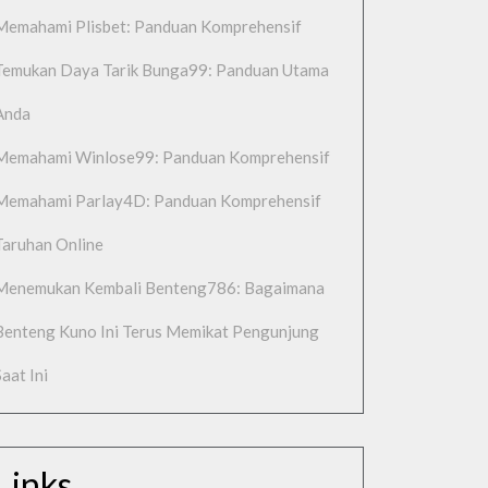
Memahami Plisbet: Panduan Komprehensif
Temukan Daya Tarik Bunga99: Panduan Utama
Anda
Memahami Winlose99: Panduan Komprehensif
Memahami Parlay4D: Panduan Komprehensif
Taruhan Online
Menemukan Kembali Benteng786: Bagaimana
Benteng Kuno Ini Terus Memikat Pengunjung
Saat Ini
Links