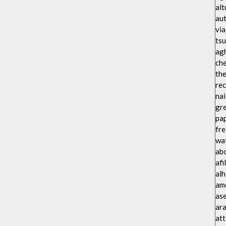
al
au
vi
tsu
ag
ch
the
re
nai
gr
pa
fr
wat
ab
afi
al
ame
as
ar
att