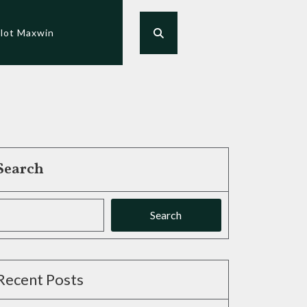
lot Maxwin
Search
Search
Recent Posts