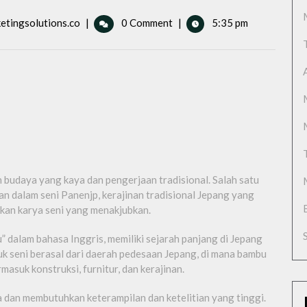
Menemukan
etingsolutions.co
|
0 Comment
|
5:35 pm
keindahan
yang
rumit
dari
Panenjp:
Pandangan
ke
dalam
pengerjaan
Jepang
 budaya yang kaya dan pengerjaan tradisional. Salah satu
kan dalam seni Panenjp, kerajinan tradisional Jepang yang
akan karya seni yang menakjubkan.
 dalam bahasa Inggris, memiliki sejarah panjang di Jepang
uk seni berasal dari daerah pedesaan Jepang, di mana bambu
masuk konstruksi, furnitur, dan kerajinan.
dan membutuhkan keterampilan dan ketelitian yang tinggi.