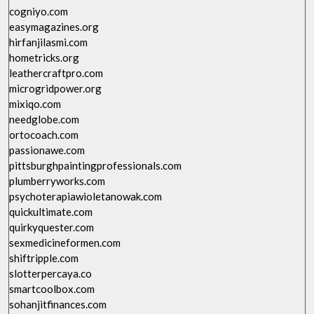
cogniyo.com
easymagazines.org
hirfanjilasmi.com
hometricks.org
leathercraftpro.com
microgridpower.org
mixiqo.com
needglobe.com
ortocoach.com
passionawe.com
pittsburghpaintingprofessionals.com
plumberryworks.com
psychoterapiawioletanowak.com
quickultimate.com
quirkyquester.com
sexmedicineformen.com
shiftripple.com
slotterpercaya.co
smartcoolbox.com
sohanjitfinances.com