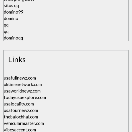
situs qq
domino99
domino
qq
qq
dominoqq
Links
usafullnewz.com
uktimenetwork.com
usaworldnewz.com
todayusaexplore.com
usalocality.com
usafournewz.com
thebalochhal.com
vehicularmaster.com
vibesaccent.com