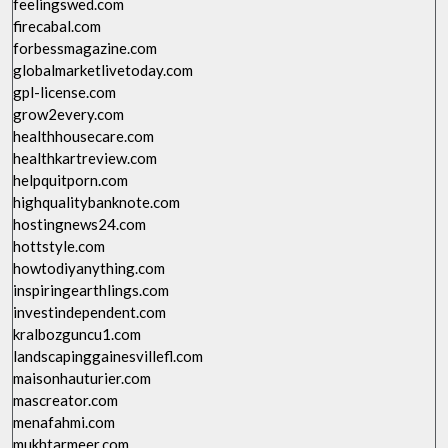
feelingswed.com
firecabal.com
forbessmagazine.com
globalmarketlivetoday.com
gpl-license.com
grow2every.com
healthhousecare.com
healthkartreview.com
helpquitporn.com
highqualitybanknote.com
hostingnews24.com
hottstyle.com
howtodiyanything.com
inspiringearthlings.com
investindependent.com
kralbozguncu1.com
landscapinggainesvillefl.com
maisonhauturier.com
mascreator.com
menafahmi.com
mukhtarmeer.com