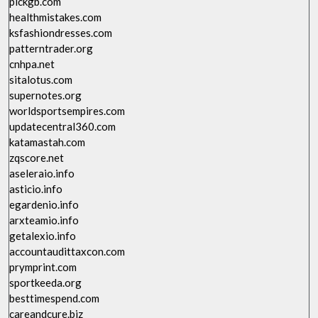
pickgb.com
healthmistakes.com
ksfashiondresses.com
patterntrader.org
cnhpa.net
sitalotus.com
supernotes.org
worldsportsempires.com
updatecentral360.com
katamastah.com
zqscore.net
aseleraio.info
asticio.info
egardenio.info
arxteamio.info
getalexio.info
accountaudittaxcon.com
prymprint.com
sportkeeda.org
besttimespend.com
careandcure.biz