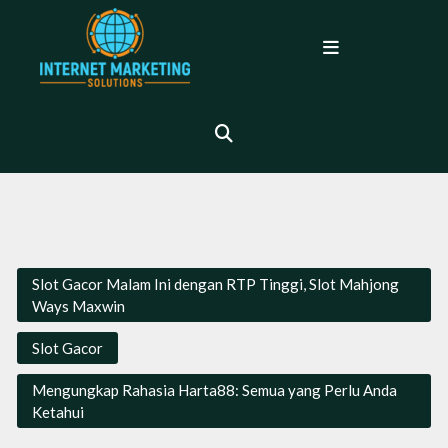
Skip
to
Open
content
Menu
Slot Gacor Malam Ini dengan RTP Tinggi, Slot Mahjong
Ways Maxwin
Slot Gacor
Mengungkap Rahasia Harta88: Semua yang Perlu Anda
Ketahui