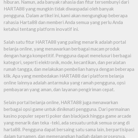
hiburan. Namun, ada banyak rahasia dan fitur tersembunyi dari
HARTA88 yang mungkin tidak diwaspadai oleh banyak
pengguna. Dalam artikel ini, kami akan mengungkap beberapa
rahasia Harta88 dan memberi Anda semua yang perlu Anda
ketahui tentang platform inovatif ini.
Salah satu fitur HARTA88 yang paling menarik adalah portal
belanja online, yang menawarkan berbagai macam produk
dengan harga kompetitif. Pengguna dapat menelusuri berbagai
kategori, seperti elektronik, mode, kecantikan, dan peralatan
rumah tangga, dan melakukan pembelian hanya dengan beberapa
klik. Apa yang membedakan HARTA88 dari platform belanja
online lainnya adalah antarmuka yang ramah pengguna, opsi
pembayaran yang aman, dan layanan pengiriman cepat.
Selain portal belanja online, HARTA88 juga menawarkan
berbagai opsi game untuk dinikmati pengguna. Dari permainan
kasino populer seperti poker dan blackjack hingga game arcade
yang menarik dan teka -teki, ada sesuatu untuk semua orang di
harta88. Pengguna dapat bersaing satu sama lain, berpartisipasi
dalam turnamen, dan memenangkan hadiah dalam prosesnya.