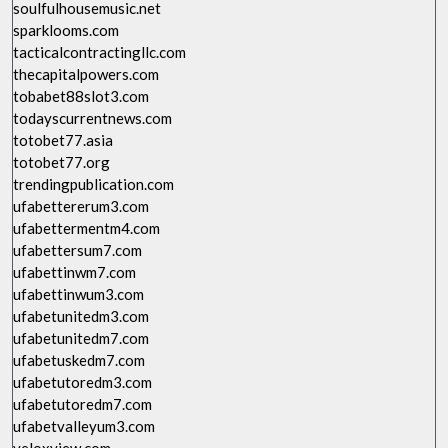
soulfulhousemusic.net
sparklooms.com
tacticalcontractingllc.com
thecapitalpowers.com
tobabet88slot3.com
todayscurrentnews.com
totobet77.asia
totobet77.org
trendingpublication.com
ufabettererum3.com
ufabettermentm4.com
ufabettersum7.com
ufabettinwm7.com
ufabettinwum3.com
ufabetunitedm3.com
ufabetunitedm7.com
ufabetuskedm7.com
ufabetutoredm3.com
ufabetutoredm7.com
ufabetvalleyum3.com