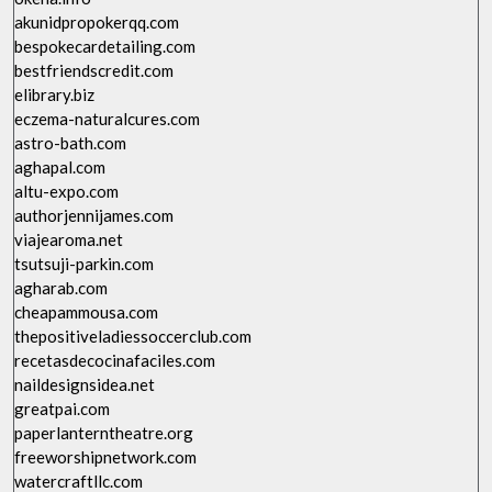
akunidpropokerqq.com
bespokecardetailing.com
bestfriendscredit.com
elibrary.biz
eczema-naturalcures.com
astro-bath.com
aghapal.com
altu-expo.com
authorjennijames.com
viajearoma.net
tsutsuji-parkin.com
agharab.com
cheapammousa.com
thepositiveladiessoccerclub.com
recetasdecocinafaciles.com
naildesignsidea.net
greatpai.com
paperlanterntheatre.org
freeworshipnetwork.com
watercraftllc.com