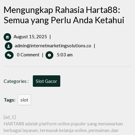
Mengungkap Rahasia Harta88:
Semua yang Perlu Anda Ketahui
August
August 15, 2025
|
15,
Mengungkap
admin@internetmarketingsolutions.co
|
2025
Rahasia
0 Comment
|
5:03 am
Harta88:
Semua
yang
Perlu
Categories :
Slot Gacor
Anda
Ketahui
Tags:
slot
[ad_1]
HARTA88 adalah platform online populer yang menawarkan
berbagai layanan, termasuk belanja online, permainan, dan