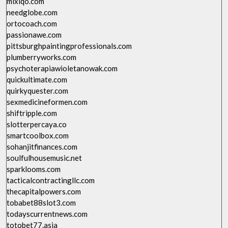
mixiqo.com
needglobe.com
ortocoach.com
passionawe.com
pittsburghpaintingprofessionals.com
plumberryworks.com
psychoterapiawioletanowak.com
quickultimate.com
quirkyquester.com
sexmedicineformen.com
shiftripple.com
slotterpercaya.co
smartcoolbox.com
sohanjitfinances.com
soulfulhousemusic.net
sparklooms.com
tacticalcontractingllc.com
thecapitalpowers.com
tobabet88slot3.com
todayscurrentnews.com
totobet77.asia