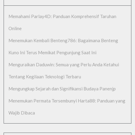
Memahami Parlay4D: Panduan Komprehensif Taruhan
Online
Menemukan Kembali Benteng786: Bagaimana Benteng
Kuno Ini Terus Memikat Pengunjung Saat Ini
Menguraikan Daduwin: Semua yang Perlu Anda Ketahui
Tentang Kegilaan Teknologi Terbaru
Mengungkap Sejarah dan Signifikansi Budaya Panenjp
Menemukan Permata Tersembunyi Harta88: Panduan yang
Wajib Dibaca