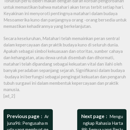
Tonatiuh perlu diberi makan dengan darah korban pengorbanan
untuk memastikan bahwa matahari akan terus terbit setiap hari.
Keyakinan ini menyoroti pentingnya matahari dalam budaya
Mesoamerika kuno dan panjangnya orang -orang bersedia untuk
memastikan kehadirannya yang berkelanjutan.
Secara keseluruhan, Matahari telah memainkan peran sentral
dalam kepercayaan dan praktik budaya kuno di seluruh dunia.
Apakah sebagai simbol kekuasaan dan otoritas, sumber cahaya
dan kehangatan, atau dewa untuk disembah dan dihormati,
matahari telah dipandang sebagai kekuatan vital dan ilahi oleh
banyak peradaban sepanjang sejarah. Signifikansi dalam budaya
-budaya ini berfungsi sebagai pengingat kekuatan dan pengaruh
tubuh surgawi ini dalam membentuk kepercayaan dan praktik
manusia.
[ad_2]
Post
navigation
Previous page
Next page
Ar
Mengu
juna96: Pengusaha m
ngkap Rahasia Harta
uda yang membuat ge
88: Semua yang Perlu