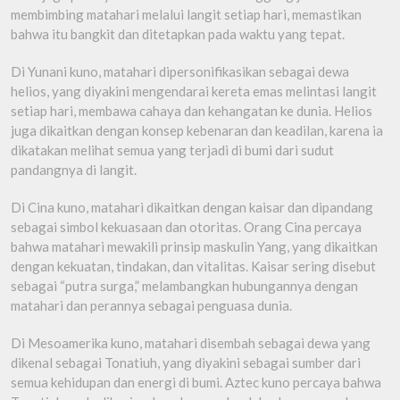
membimbing matahari melalui langit setiap hari, memastikan
bahwa itu bangkit dan ditetapkan pada waktu yang tepat.
Di Yunani kuno, matahari dipersonifikasikan sebagai dewa
helios, yang diyakini mengendarai kereta emas melintasi langit
setiap hari, membawa cahaya dan kehangatan ke dunia. Helios
juga dikaitkan dengan konsep kebenaran dan keadilan, karena ia
dikatakan melihat semua yang terjadi di bumi dari sudut
pandangnya di langit.
Di Cina kuno, matahari dikaitkan dengan kaisar dan dipandang
sebagai simbol kekuasaan dan otoritas. Orang Cina percaya
bahwa matahari mewakili prinsip maskulin Yang, yang dikaitkan
dengan kekuatan, tindakan, dan vitalitas. Kaisar sering disebut
sebagai “putra surga,” melambangkan hubungannya dengan
matahari dan perannya sebagai penguasa dunia.
Di Mesoamerika kuno, matahari disembah sebagai dewa yang
dikenal sebagai Tonatiuh, yang diyakini sebagai sumber dari
semua kehidupan dan energi di bumi. Aztec kuno percaya bahwa