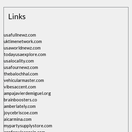
Links
usafullnewz.com
uktimenetwork.com
usaworldnewz.com
todayusaexplore.com
usalocality.com
usafournewz.com
thebalochhal.com
vehicularmaster.com
vibesaccent.com
ampajavierdemiguel.org
brainboosters.co
amberlately.com
joycebriscoe.com
aicarmina.com
mypartysupplystore.com