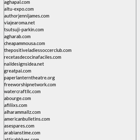
aghapal.com
altu-expo.com
authorjennijames.com
viajearoma.net
tsutsuji-parkin.com
agharab.com
cheapammousa.com
thepositiveladiessoccerclub.com
recetasdecocinafaciles.com
naildesignsidea.net
greatpai.com
paperlanterntheatre.org
freeworshipnetwork.com
watercraftllc.com
abourge.com
afiliixs.com
alharammallz.com
americanbulletins.com
asespares.com
arabianstime.com
atticabblues.com