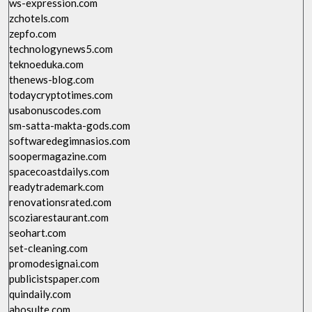
ws-expression.com
zchotels.com
zepfo.com
technologynews5.com
teknoeduka.com
thenews-blog.com
todaycryptotimes.com
usabonuscodes.com
sm-satta-makta-gods.com
softwaredegimnasios.com
soopermagazine.com
spacecoastdailys.com
readytrademark.com
renovationsrated.com
scoziarestaurant.com
seohart.com
set-cleaning.com
promodesignai.com
publicistspaper.com
quindaily.com
abosulte.com