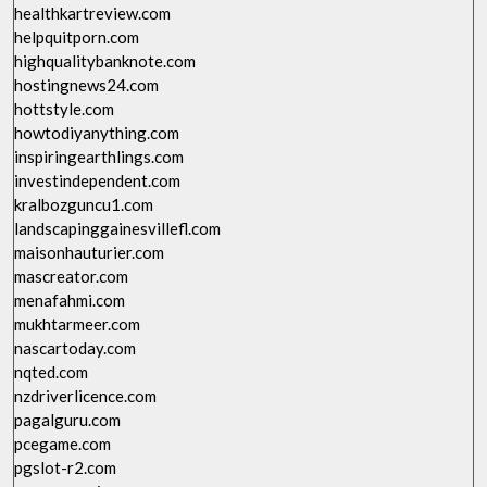
healthkartreview.com
helpquitporn.com
highqualitybanknote.com
hostingnews24.com
hottstyle.com
howtodiyanything.com
inspiringearthlings.com
investindependent.com
kralbozguncu1.com
landscapinggainesvillefl.com
maisonhauturier.com
mascreator.com
menafahmi.com
mukhtarmeer.com
nascartoday.com
nqted.com
nzdriverlicence.com
pagalguru.com
pcegame.com
pgslot-r2.com