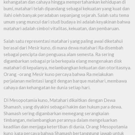
kehangatan dan cahaya hingga mempertahankan kehidupan di
bumi, matahari telah dipandang sebagai kekuatan yang kuat dan
ilahi oleh banyak peradaban sepanjang sejarah. Salah satu tema
umum yang muncul dari studi budaya ini adalah keyakinan bahwa
matahari adalah simbol vitalitas, kekuatan, dan pembaruan.
Salah satu representasi matahari yang paling awal diketahui
berasal dari Mesir kuno, di mana dewa matahari Ra disembah
sebagai pencipta dan penguasa alam semesta. Ra sering
digambarkan sebagai pria berkepala elang mengenakan disk
matahari di kepalanya, melambangkan kekuatan dan otoritasnya.
Orang -orang Mesir kuno percaya bahwa Ra melakukan
perjalanan melintasi langit dengan barque matahari, membawa
cahaya dan kehangatan ke dunia setiap hari.
Di Mesopotamia kuno, Matahari dikaitkan dengan Dewa
Shamash, yang diyakini sebagai hakim dan hukum para dewa.
Shamash sering digambarkan memegang serangkaian
timbangan, melambangkan perannya dalam mengeluarkan
keadilan dan menjaga ketertiban di dunia. Orang Mesopotamia
kuno juga percaya bahwa Shamash bertanggung jawab untuk