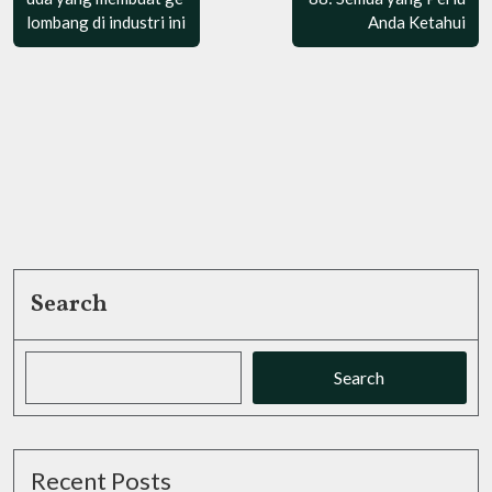
lombang di industri ini
Anda Ketahui
Search
Search
Recent Posts