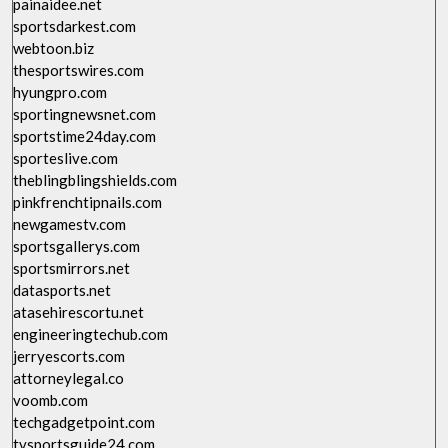
painaidee.net
sportsdarkest.com
webtoon.biz
thesportswires.com
hyungpro.com
sportingnewsnet.com
sportstime24day.com
sporteslive.com
theblingblingshields.com
pinkfrenchtipnails.com
newgamestv.com
sportsgallerys.com
sportsmirrors.net
datasports.net
atasehirescortu.net
engineeringtechub.com
jerryescorts.com
attorneylegal.co
voomb.com
techgadgetpoint.com
tvsportsguide24.com