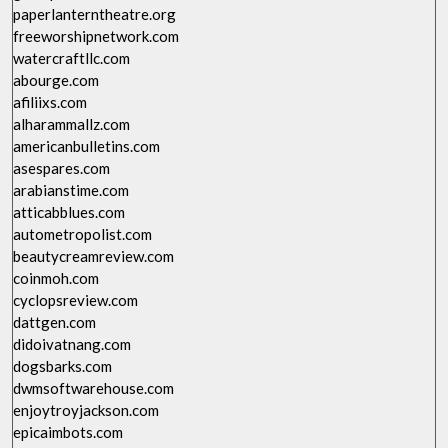
paperlanterntheatre.org
freeworshipnetwork.com
watercraftllc.com
abourge.com
afiliixs.com
alharammallz.com
americanbulletins.com
asespares.com
arabianstime.com
atticabblues.com
autometropolist.com
beautycreamreview.com
coinmoh.com
cyclopsreview.com
dattgen.com
didoivatnang.com
dogsbarks.com
dwmsoftwarehouse.com
enjoytroyjackson.com
epicaimbots.com