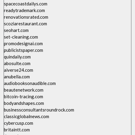
spacecoastdailys.com
readytrademark.com
renovationsrated.com
scoziarestaurant.com
seohart.com
set-cleaning.com
promodesignai.com
publicistspaper.com
quindaily.com
abosulte.com
aiverse24.com
anubella.com
audiobooksonaudible.com
beautenetwork.com
bitcoin-tracing.com
bodyandshapes.com
businessconsultantsroundrock.com
classicglobalnews.com
cybercusp.com
britaintt.com