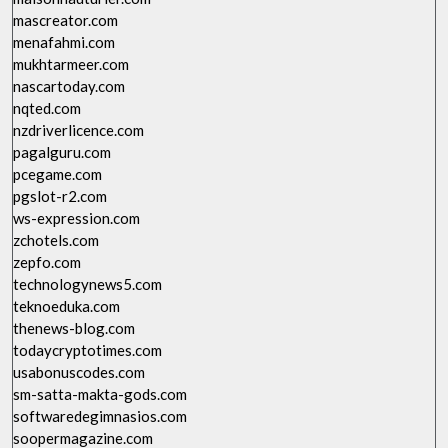
mascreator.com
menafahmi.com
mukhtarmeer.com
nascartoday.com
nqted.com
nzdriverlicence.com
pagalguru.com
pcegame.com
pgslot-r2.com
ws-expression.com
zchotels.com
zepfo.com
technologynews5.com
teknoeduka.com
thenews-blog.com
todaycryptotimes.com
usabonuscodes.com
sm-satta-makta-gods.com
softwaredegimnasios.com
soopermagazine.com