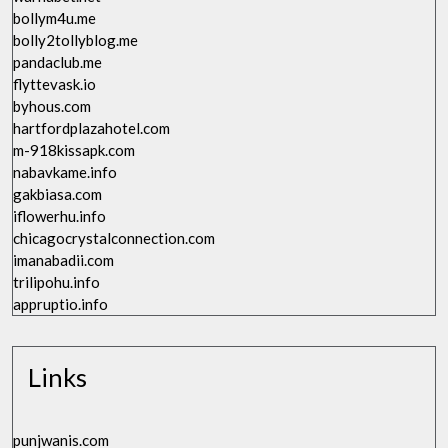
bollym4u.me
bolly2tollyblog.me
pandaclub.me
flyttevask.io
byhous.com
hartfordplazahotel.com
m-918kissapk.com
nabavkame.info
gakbiasa.com
iflowerhu.info
chicagocrystalconnection.com
imanabadii.com
trilipohu.info
appruptio.info
Links
punjwanis.com