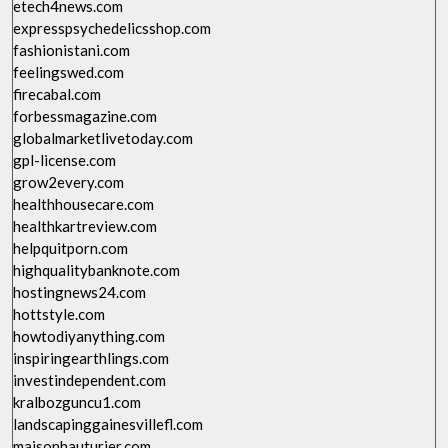
etech4news.com
expresspsychedelicsshop.com
fashionistani.com
feelingswed.com
firecabal.com
forbessmagazine.com
globalmarketlivetoday.com
gpl-license.com
grow2every.com
healthhousecare.com
healthkartreview.com
helpquitporn.com
highqualitybanknote.com
hostingnews24.com
hottstyle.com
howtodiyanything.com
inspiringearthlings.com
investindependent.com
kralbozguncu1.com
landscapinggainesvillefl.com
maisonhauturier.com