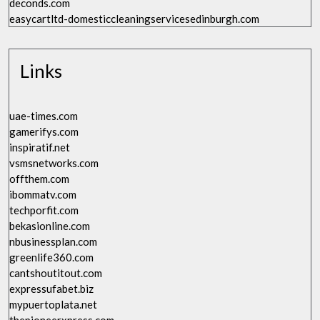
deconds.com
easycartltd-domesticcleaningservicesedinburgh.com
Links
uae-times.com
gamerifys.com
inspiratif.net
vsmsnetworks.com
offthem.com
ibommatv.com
techporfit.com
bekasionline.com
nbusinessplan.com
greenlife360.com
cantshoutitout.com
expressufabet.biz
mypuertoplata.net