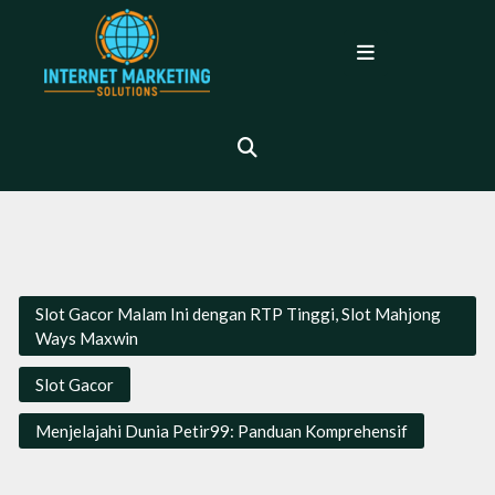
Skip
to
Open
content
Menu
Slot Gacor Malam Ini dengan RTP Tinggi, Slot Mahjong
Ways Maxwin
Slot Gacor
Menjelajahi Dunia Petir99: Panduan Komprehensif