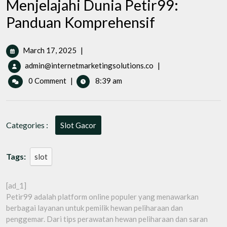
Menjelajahi Dunia Petir99:
Panduan Komprehensif
March
March 17, 2025
|
17,
Menjelajahi
admin@internetmarketingsolutions.co
|
2025
Dunia
0 Comment
|
8:39 am
Petir99:
Panduan
Komprehensif
Categories :
Slot Gacor
Tags:
slot
[ad_1]
Petir99 adalah platform online populer yang menawarkan
berbagai layanan untuk pemilik hewan peliharaan dan
penggemar. Dari tips perawatan hewan peliharaan dan saran