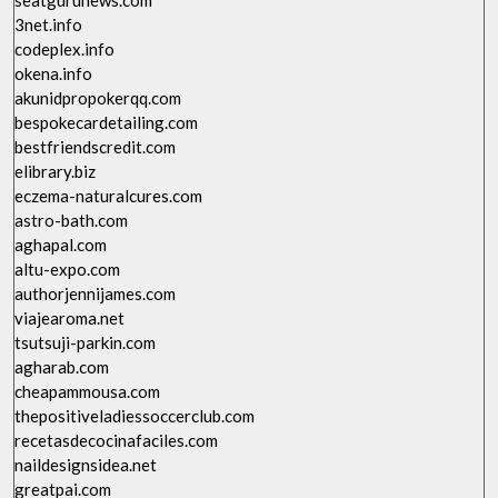
seatgurunews.com
3net.info
codeplex.info
okena.info
akunidpropokerqq.com
bespokecardetailing.com
bestfriendscredit.com
elibrary.biz
eczema-naturalcures.com
astro-bath.com
aghapal.com
altu-expo.com
authorjennijames.com
viajearoma.net
tsutsuji-parkin.com
agharab.com
cheapammousa.com
thepositiveladiessoccerclub.com
recetasdecocinafaciles.com
naildesignsidea.net
greatpai.com