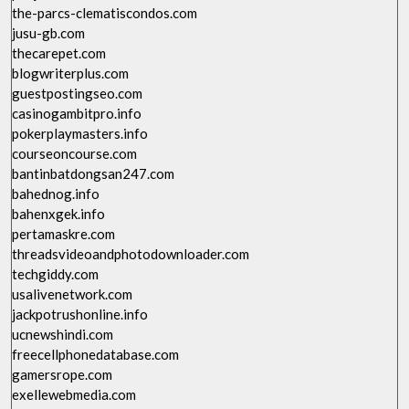
the-parcs-clematiscondos.com
jusu-gb.com
thecarepet.com
blogwriterplus.com
guestpostingseo.com
casinogambitpro.info
pokerplaymasters.info
courseoncourse.com
bantinbatdongsan247.com
bahednog.info
bahenxgek.info
pertamaskre.com
threadsvideoandphotodownloader.com
techgiddy.com
usalivenetwork.com
jackpotrushonline.info
ucnewshindi.com
freecellphonedatabase.com
gamersrope.com
exellewebmedia.com