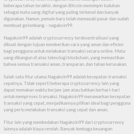
beberapa tahun terakhir, dengan Bitcoin memimpin tuduhan
sebagai mata uang digital yang paling terkenal dan banyak
digunakan. Namun, pemain baru telah memasuki pasar dan sudah
membuat gelombang – nagakoin99.
Nagakoin99 adalah cryptocurrency terdesentralisasi yang
dibuat dengan tujuan memberikan cara yang aman dan efisien
bagi pengguna untuk melakukan transaksi secara online. Mata
uang dibangun di atas teknologi blockchain, yang memastikan
bahwa semua transaksi aman, transparan, dan tahan kerusakan.
Salah satu fitur utama Nagakoin99 adalah kecepatan transaksi
cepatnya. Tidak seperti beberapa cryptocurrency lain yang
dapat memakan waktu berjam-jam atau bahkan berhari-hari
untuk memproses transaksi, Nagakoin99 menawarkan kecepatan
transaksi yang cepat, menjadikannya pilihan ideal bagi pengguna
yang perlu melakukan transaksi yang cepat dan aman.
Fitur lain yang membedakan Nagakoin99 dari cryptocurrency
lainnya adalah biaya rendah. Banyak lembaga keuangan