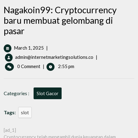
Nagakoin99: Cryptocurrency
baru membuat gelombang di
pasar
March
March 1, 2025
|
1,
Nagakoin99:
admin@internetmarketingsolutions.co
|
2025
Cryptocurrency
0 Comment
|
2:55 pm
baru
membuat
gelombang
di
Categories :
Slot Gacor
pasar
Tags:
slot
[ad_1]
Cryptocurrency telah mengambil dunia keuangan dalam