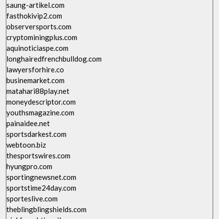
saung-artikel.com
fasthokivip2.com
observersports.com
cryptominingplus.com
aquinoticiaspe.com
longhairedfrenchbulldog.com
lawyersforhire.co
businemarket.com
matahari88play.net
moneydescriptor.com
youthsmagazine.com
painaidee.net
sportsdarkest.com
webtoon.biz
thesportswires.com
hyungpro.com
sportingnewsnet.com
sportstime24day.com
sporteslive.com
theblingblingshields.com