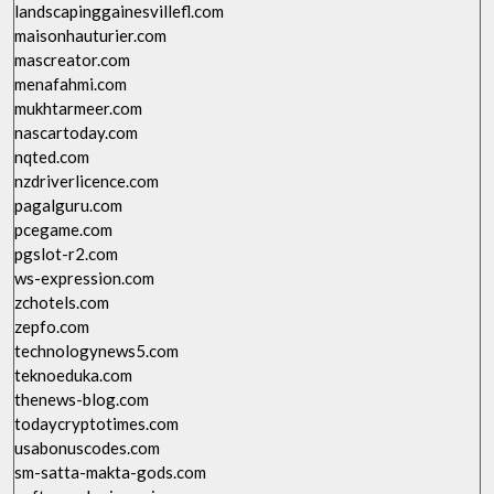
landscapinggainesvillefl.com
maisonhauturier.com
mascreator.com
menafahmi.com
mukhtarmeer.com
nascartoday.com
nqted.com
nzdriverlicence.com
pagalguru.com
pcegame.com
pgslot-r2.com
ws-expression.com
zchotels.com
zepfo.com
technologynews5.com
teknoeduka.com
thenews-blog.com
todaycryptotimes.com
usabonuscodes.com
sm-satta-makta-gods.com