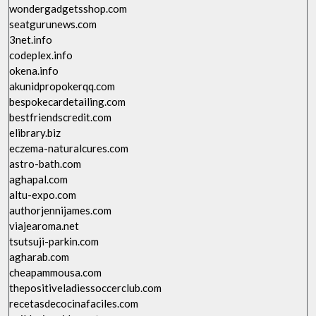
wondergadgetsshop.com
seatgurunews.com
3net.info
codeplex.info
okena.info
akunidpropokerqq.com
bespokecardetailing.com
bestfriendscredit.com
elibrary.biz
eczema-naturalcures.com
astro-bath.com
aghapal.com
altu-expo.com
authorjennijames.com
viajearoma.net
tsutsuji-parkin.com
agharab.com
cheapammousa.com
thepositiveladiessoccerclub.com
recetasdecocinafaciles.com