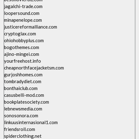
jagalchi-trade.com
loopersound.com
minapenelope.com
justicereformalliance.com
cryptoglax.com
ohiohobbyplus.com
bogothemes.com
ajino-mingei.com
yourfreehost.info
cheapnorthfacejacketsm.com
gurjoshhomes.com
tombradydiet.com
bonthaiclub.com
casusbelli-mod.com
bookplatesociety.com
lebnewsmedia.com
sonosonora.com
linkuusinternasional1.com
friendsroll.com
spiderclothing.net