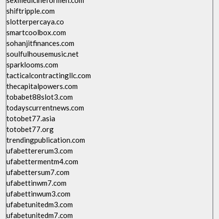
sexmedicineformen.com
shiftripple.com
slotterpercaya.co
smartcoolbox.com
sohanjitfinances.com
soulfulhousemusic.net
sparklooms.com
tacticalcontractingllc.com
thecapitalpowers.com
tobabet88slot3.com
todayscurrentnews.com
totobet77.asia
totobet77.org
trendingpublication.com
ufabettererum3.com
ufabettermentm4.com
ufabettersum7.com
ufabettinwm7.com
ufabettinwum3.com
ufabetunitedm3.com
ufabetunitedm7.com