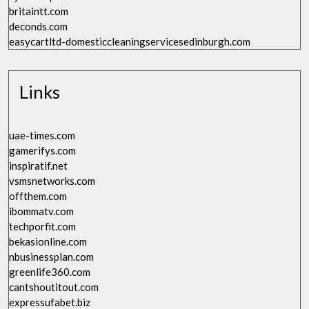
britaintt.com
deconds.com
easycartltd-domesticcleaningservicesedinburgh.com
Links
uae-times.com
gamerifys.com
inspiratif.net
vsmsnetworks.com
offthem.com
ibommatv.com
techporfit.com
bekasionline.com
nbusinessplan.com
greenlife360.com
cantshoutitout.com
expressufabet.biz