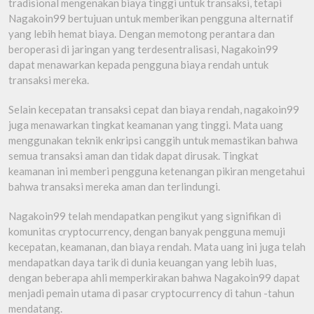
tradisional mengenakan biaya tinggi untuk transaksi, tetapi
Nagakoin99 bertujuan untuk memberikan pengguna alternatif
yang lebih hemat biaya. Dengan memotong perantara dan
beroperasi di jaringan yang terdesentralisasi, Nagakoin99
dapat menawarkan kepada pengguna biaya rendah untuk
transaksi mereka.
Selain kecepatan transaksi cepat dan biaya rendah, nagakoin99
juga menawarkan tingkat keamanan yang tinggi. Mata uang
menggunakan teknik enkripsi canggih untuk memastikan bahwa
semua transaksi aman dan tidak dapat dirusak. Tingkat
keamanan ini memberi pengguna ketenangan pikiran mengetahui
bahwa transaksi mereka aman dan terlindungi.
Nagakoin99 telah mendapatkan pengikut yang signifikan di
komunitas cryptocurrency, dengan banyak pengguna memuji
kecepatan, keamanan, dan biaya rendah. Mata uang ini juga telah
mendapatkan daya tarik di dunia keuangan yang lebih luas,
dengan beberapa ahli memperkirakan bahwa Nagakoin99 dapat
menjadi pemain utama di pasar cryptocurrency di tahun -tahun
mendatang.