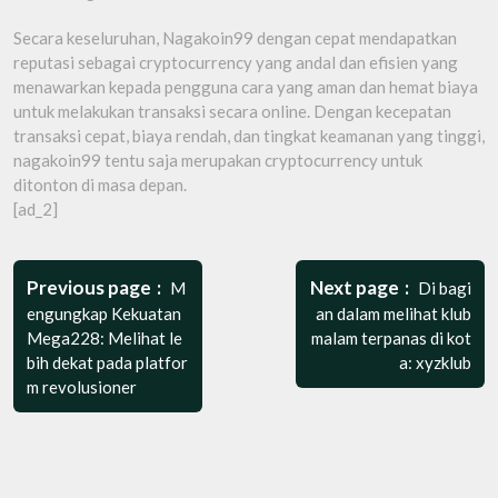
Secara keseluruhan, Nagakoin99 dengan cepat mendapatkan
reputasi sebagai cryptocurrency yang andal dan efisien yang
menawarkan kepada pengguna cara yang aman dan hemat biaya
untuk melakukan transaksi secara online. Dengan kecepatan
transaksi cepat, biaya rendah, dan tingkat keamanan yang tinggi,
nagakoin99 tentu saja merupakan cryptocurrency untuk
ditonton di masa depan.
[ad_2]
Post
navigation
Previous page
Next page
M
Di bagi
engungkap Kekuatan
an dalam melihat klub
Mega228: Melihat le
malam terpanas di kot
bih dekat pada platfor
a: xyzklub
m revolusioner