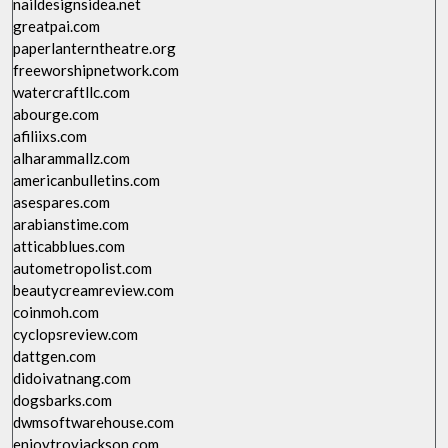
naildesignsidea.net
greatpai.com
paperlanterntheatre.org
freeworshipnetwork.com
watercraftllc.com
abourge.com
afiliixs.com
alharammallz.com
americanbulletins.com
asespares.com
arabianstime.com
atticabblues.com
autometropolist.com
beautycreamreview.com
coinmoh.com
cyclopsreview.com
dattgen.com
didoivatnang.com
dogsbarks.com
dwmsoftwarehouse.com
enjoytroyjackson.com