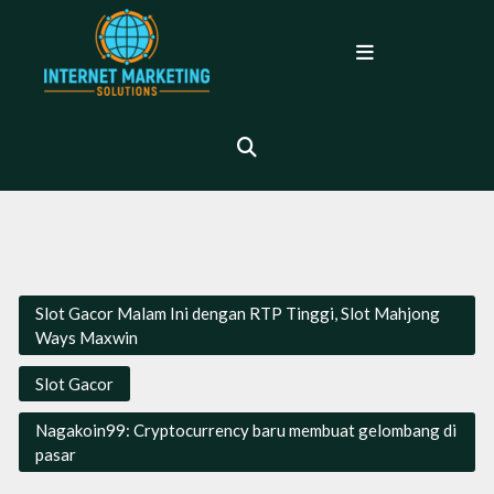
Skip
to
Open
content
Menu
Slot Gacor Malam Ini dengan RTP Tinggi, Slot Mahjong
Ways Maxwin
Slot Gacor
Nagakoin99: Cryptocurrency baru membuat gelombang di
pasar