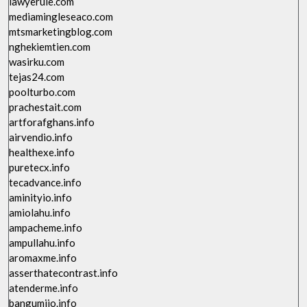
lawyerule.com
mediamingleseaco.com
mtsmarketingblog.com
nghekiemtien.com
wasirku.com
tejas24.com
poolturbo.com
prachestait.com
artforafghans.info
airvendio.info
healthexe.info
puretecx.info
tecadvance.info
aminityio.info
amiolahu.info
ampacheme.info
ampullahu.info
aromaxme.info
asserthatecontrast.info
atenderme.info
bangumiio.info