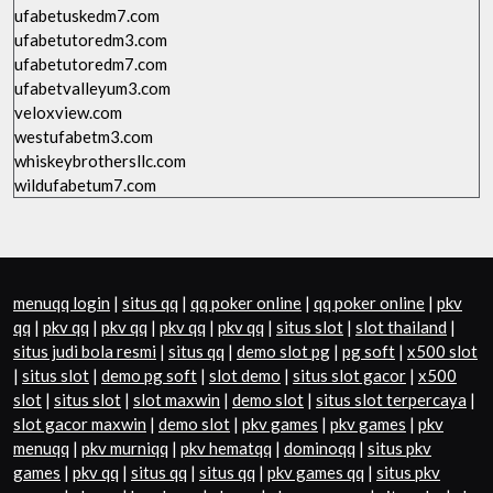
ufabetuskedm7.com
ufabetutoredm3.com
ufabetutoredm7.com
ufabetvalleyum3.com
veloxview.com
westufabetm3.com
whiskeybrothersllc.com
wildufabetum7.com
menuqq login
|
situs qq
|
qq poker online
|
qq poker online
|
pkv
qq
|
pkv qq
|
pkv qq
|
pkv qq
|
pkv qq
|
situs slot
|
slot thailand
|
situs judi bola resmi
|
situs qq
|
demo slot pg
|
pg soft
|
x500 slot
|
situs slot
|
demo pg soft
|
slot demo
|
situs slot gacor
|
x500
slot
|
situs slot
|
slot maxwin
|
demo slot
|
situs slot terpercaya
|
slot gacor maxwin
|
demo slot
|
pkv games
|
pkv games
|
pkv
menuqq
|
pkv murniqq
|
pkv hematqq
|
dominoqq
|
situs pkv
games
|
pkv qq
|
situs qq
|
situs qq
|
pkv games qq
|
situs pkv