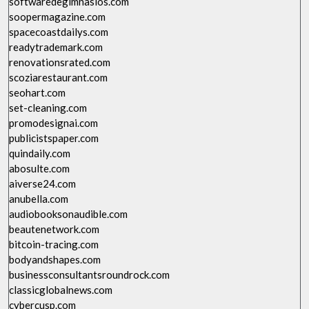
softwaredegimnasios.com
soopermagazine.com
spacecoastdailys.com
readytrademark.com
renovationsrated.com
scoziarestaurant.com
seohart.com
set-cleaning.com
promodesignai.com
publicistspaper.com
quindaily.com
abosulte.com
aiverse24.com
anubella.com
audiobooksonaudible.com
beautenetwork.com
bitcoin-tracing.com
bodyandshapes.com
businessconsultantsroundrock.com
classicglobalnews.com
cybercusp.com