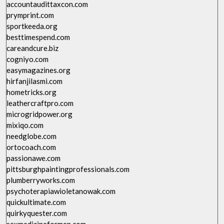
accountaudittaxcon.com
prymprint.com
sportkeeda.org
besttimespend.com
careandcure.biz
cogniyo.com
easymagazines.org
hirfanjilasmi.com
hometricks.org
leathercraftpro.com
microgridpower.org
mixiqo.com
needglobe.com
ortocoach.com
passionawe.com
pittsburghpaintingprofessionals.com
plumberryworks.com
psychoterapiawioletanowak.com
quickultimate.com
quirkyquester.com