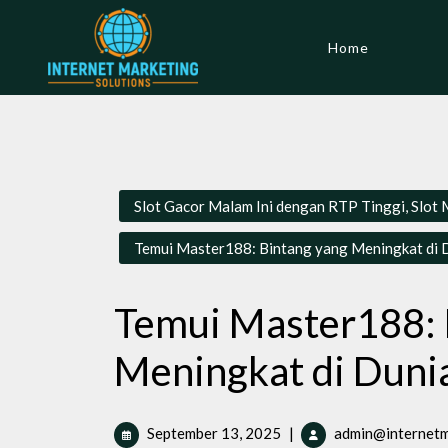
Skip
to
Home
content
Slot Gacor Malam Ini dengan RTP Tinggi, Slo
Temui Master188: Bintang yang Meningkat di 
Temui Master188: 
Meningkat di Duni
September
September 13, 2025
|
admin@internetm