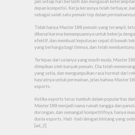
jam setiap hari berlatih dan mengasah keterampila
depan kompetisi. Kerja kerasnya telah terbayar, k
sebagai salah satu pemain top dalam permainannya
Tidak hanya Master188 pemain yang terampil, tetap
dikenal karena kemampuannya untuk bekerja dengan
efektif, dan membuat keputusan cepat di bawah tek
yang berharga bagi timnya, dan telah membantunya
Terlepas dari usianya yang masih muda, Master188
diimpikan oleh banyak pemain. Dia telah memenan
yang setia, dan mengumpulkan rasa hormat dari rek
hasratnya untuk permainan, jelas bahwa Master188
esports.
Ketika esports terus tumbuh dalam popularitas dan
Master188 menjadi nama rumah tangga dan panutan
dorongan, dan semangat kompetitifnya, hanya mas
dunia esports. Hati -hati dengan bintang yang seda
[ad_2]