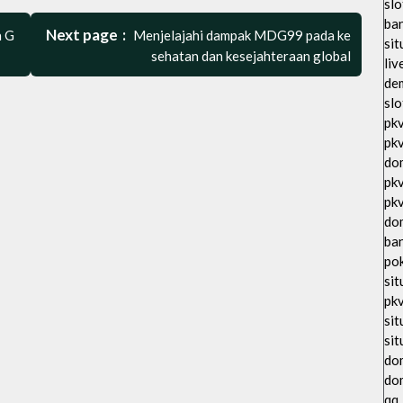
sl
ba
Next page
n G
Menjelajahi dampak MDG99 pada ke
sit
sehatan dan kesejahteraan global
liv
de
sl
pk
pkv
do
pk
pk
do
ba
pok
sit
pk
sit
sit
do
do
qq