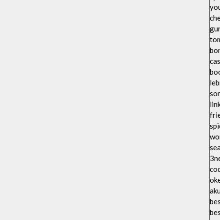
you
ch
gu
to
bo
ca
bo
le
so
lin
fri
spi
wo
se
3ne
cod
oke
ak
be
bes