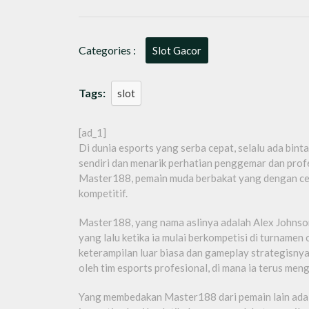
13,
2025
Categories :
Slot Gacor
Tags:
slot
[ad_1]
Di dunia esports yang serba cepat, selalu ada bin
sendiri dan menarik perhatian penggemar dan profe
Master188, pemain muda berbakat yang dengan cep
kompetitif.
Master188, yang nama aslinya adalah Alex Johnson
yang lalu ketika ia mulai berkompetisi di turname
keterampilan luar biasa dan gameplay strategisnya.
oleh tim esports profesional, di mana ia terus m
Yang membedakan Master188 dari pemain lain adala