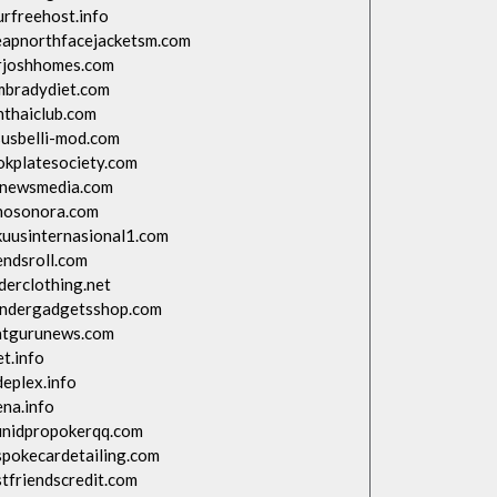
rfreehost.info
eapnorthfacejacketsm.com
rjoshhomes.com
mbradydiet.com
nthaiclub.com
susbelli-mod.com
okplatesociety.com
bnewsmedia.com
nosonora.com
kuusinternasional1.com
endsroll.com
derclothing.net
ndergadgetsshop.com
atgurunews.com
t.info
eplex.info
na.info
unidpropokerqq.com
spokecardetailing.com
tfriendscredit.com