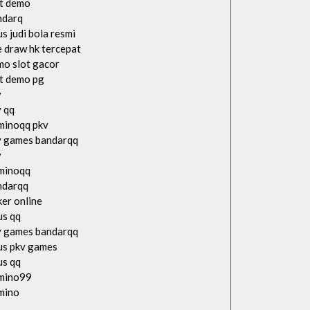
ot demo
ndarq
us judi bola resmi
e draw hk tercepat
mo slot gacor
ot demo pg
v
 qq
minoqq pkv
v games bandarqq
v
minoqq
ndarqq
er online
us qq
v games bandarqq
us pkv games
us qq
mino99
mino