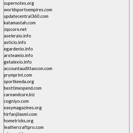
supernotes.org
worldsportsempires.com
updatecentral360.com
katamastah.com
zqscore.net
aseleraio.info
asticio.info
egardenio.info
arxteamio.info
getalexio.info
accountaudittaxcon.com
prymprint.com
sportkeeda.org
besttimespend.com
careandcure.biz
cogniyo.com
easymagazines.org
hirfanjilasmi.com
hometricks.org
leathercraftpro.com