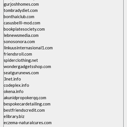
gurjoshhomes.com
tombradydiet.com
bonthaiclub.com
casusbelli-mod.com
bookplatesociety.com
lebnewsmedia.com
sonosonora.com
linkuusinternasional1.com
friendsroll.com
spiderclothing.net
wondergadgetsshop.com
seatgurunews.com
3net.info
codeplex.info
okena.info
akunidpropokerqq.com
bespokecardetailing.com
bestfriendscredit.com
elibrary.biz
eczema-naturalcures.com