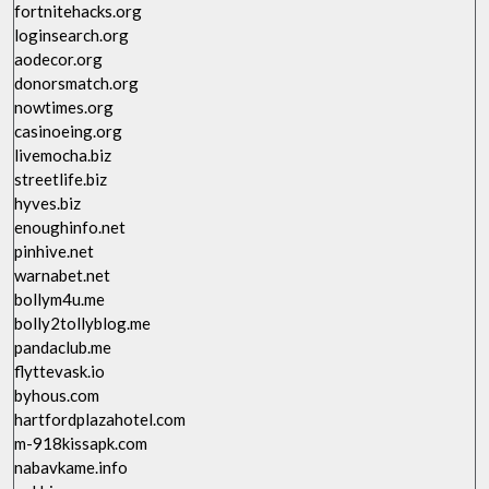
fortnitehacks.org
loginsearch.org
aodecor.org
donorsmatch.org
nowtimes.org
casinoeing.org
livemocha.biz
streetlife.biz
hyves.biz
enoughinfo.net
pinhive.net
warnabet.net
bollym4u.me
bolly2tollyblog.me
pandaclub.me
flyttevask.io
byhous.com
hartfordplazahotel.com
m-918kissapk.com
nabavkame.info