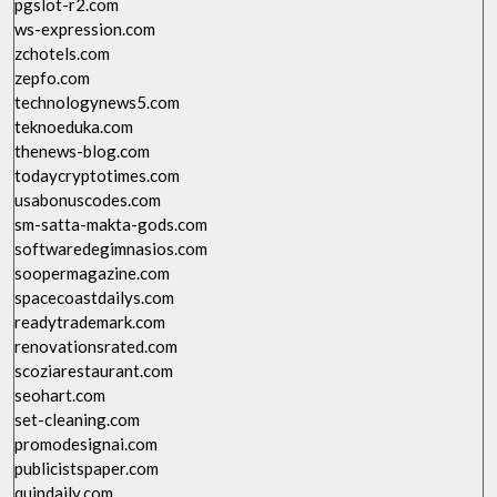
pgslot-r2.com
ws-expression.com
zchotels.com
zepfo.com
technologynews5.com
teknoeduka.com
thenews-blog.com
todaycryptotimes.com
usabonuscodes.com
sm-satta-makta-gods.com
softwaredegimnasios.com
soopermagazine.com
spacecoastdailys.com
readytrademark.com
renovationsrated.com
scoziarestaurant.com
seohart.com
set-cleaning.com
promodesignai.com
publicistspaper.com
quindaily.com