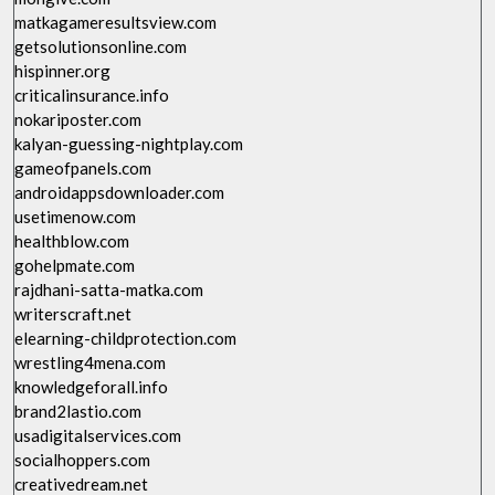
matkagameresultsview.com
getsolutionsonline.com
hispinner.org
criticalinsurance.info
nokariposter.com
kalyan-guessing-nightplay.com
gameofpanels.com
androidappsdownloader.com
usetimenow.com
healthblow.com
gohelpmate.com
rajdhani-satta-matka.com
writerscraft.net
elearning-childprotection.com
wrestling4mena.com
knowledgeforall.info
brand2lastio.com
usadigitalservices.com
socialhoppers.com
creativedream.net