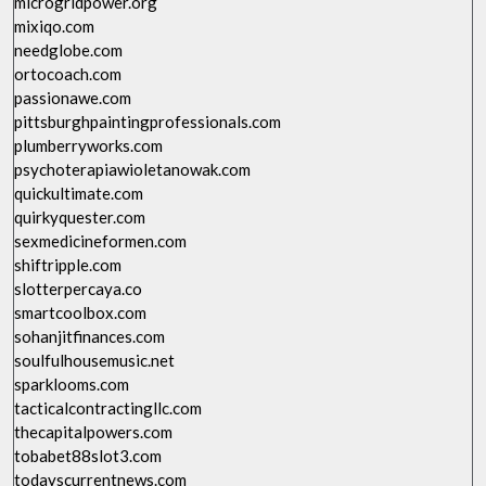
microgridpower.org
mixiqo.com
needglobe.com
ortocoach.com
passionawe.com
pittsburghpaintingprofessionals.com
plumberryworks.com
psychoterapiawioletanowak.com
quickultimate.com
quirkyquester.com
sexmedicineformen.com
shiftripple.com
slotterpercaya.co
smartcoolbox.com
sohanjitfinances.com
soulfulhousemusic.net
sparklooms.com
tacticalcontractingllc.com
thecapitalpowers.com
tobabet88slot3.com
todayscurrentnews.com