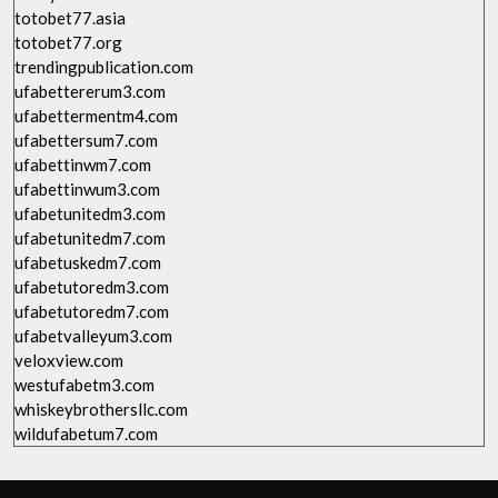
totobet77.asia
totobet77.org
trendingpublication.com
ufabettererum3.com
ufabettermentm4.com
ufabettersum7.com
ufabettinwm7.com
ufabettinwum3.com
ufabetunitedm3.com
ufabetunitedm7.com
ufabetuskedm7.com
ufabetutoredm3.com
ufabetutoredm7.com
ufabetvalleyum3.com
veloxview.com
westufabetm3.com
whiskeybrothersllc.com
wildufabetum7.com