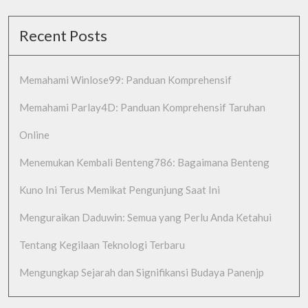
Recent Posts
Memahami Winlose99: Panduan Komprehensif
Memahami Parlay4D: Panduan Komprehensif Taruhan
Online
Menemukan Kembali Benteng786: Bagaimana Benteng
Kuno Ini Terus Memikat Pengunjung Saat Ini
Menguraikan Daduwin: Semua yang Perlu Anda Ketahui
Tentang Kegilaan Teknologi Terbaru
Mengungkap Sejarah dan Signifikansi Budaya Panenjp