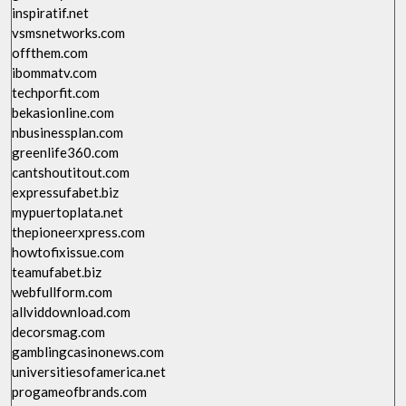
inspiratif.net
vsmsnetworks.com
offthem.com
ibommatv.com
techporfit.com
bekasionline.com
nbusinessplan.com
greenlife360.com
cantshoutitout.com
expressufabet.biz
mypuertoplata.net
thepioneerxpress.com
howtofixissue.com
teamufabet.biz
webfullform.com
allviddownload.com
decorsmag.com
gamblingcasinonews.com
universitiesofamerica.net
progameofbrands.com