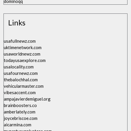
dominoqq
Links
usafullnewz.com
uktimenetwork.com
usaworldnewz.com
todayusaexplore.com
usalocality.com
usafournewz.com
thebalochhal.com
vehicularmaster.com
vibesaccent.com
ampajavierdemiguel.org
brainboosters.co
amberlately.com
joycebriscoe.com
aicarmina.com