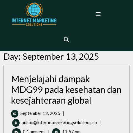
Skip
to
Open
content
Menu
Day:
September 13, 2025
Menjelajahi dampak
MDG99 pada kesehatan dan
Menjelajah
kesejahteraan global
dampak
September
September 13, 2025
|
MDG99
13,
Menjelajahi
admin@internetmarketingsolutions.co
|
2025
dampak
pada
0 Comment
|
11:57 pm