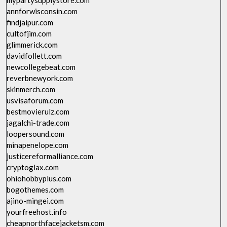
mypartysupplystore.com
annforwisconsin.com
findjaipur.com
cultofjim.com
glimmerick.com
davidfollett.com
newcollegebeat.com
reverbnewyork.com
skinmerch.com
usvisaforum.com
bestmovierulz.com
jagalchi-trade.com
loopersound.com
minapenelope.com
justicereformalliance.com
cryptoglax.com
ohiohobbyplus.com
bogothemes.com
ajino-mingei.com
yourfreehost.info
cheapnorthfacejacketsm.com