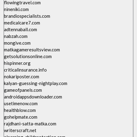
flowingtravel.com
nineniki.com
brandiospecialists.com
medicalcare7.com
adtennaball.com
nabzah.com
mongive.com
matkagameresultsview.com
getsolutionsonline.com
hispinner.org
criticalinsurance.info
nokariposter.com
kalyan-guessing-nightplay.com
gameofpanels.com
androidappsdownloader.com
usetimenow.com
healthblow.com
gohelpmate.com
rajdhani-satta-matka.com
writerscraft.net