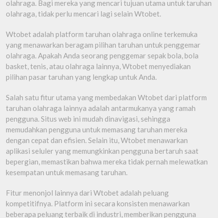
olahraga. Bagi mereka yang mencari tujuan utama untuk taruhan
olahraga, tidak perlu mencari lagi selain Wtobet.
Wtobet adalah platform taruhan olahraga online terkemuka
yang menawarkan beragam pilihan taruhan untuk penggemar
olahraga. Apakah Anda seorang penggemar sepak bola, bola
basket, tenis, atau olahraga lainnya, Wtobet menyediakan
pilihan pasar taruhan yang lengkap untuk Anda.
Salah satu fitur utama yang membedakan Wtobet dari platform
taruhan olahraga lainnya adalah antarmukanya yang ramah
pengguna. Situs web ini mudah dinavigasi, sehingga
memudahkan pengguna untuk memasang taruhan mereka
dengan cepat dan efisien. Selain itu, Wtobet menawarkan
aplikasi seluler yang memungkinkan pengguna bertaruh saat
bepergian, memastikan bahwa mereka tidak pernah melewatkan
kesempatan untuk memasang taruhan.
Fitur menonjol lainnya dari Wtobet adalah peluang
kompetitifnya. Platform ini secara konsisten menawarkan
beberapa peluang terbaik di industri, memberikan pengguna