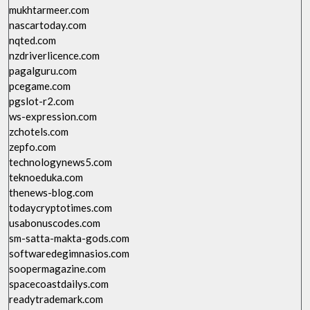
mukhtarmeer.com
nascartoday.com
nqted.com
nzdriverlicence.com
pagalguru.com
pcegame.com
pgslot-r2.com
ws-expression.com
zchotels.com
zepfo.com
technologynews5.com
teknoeduka.com
thenews-blog.com
todaycryptotimes.com
usabonuscodes.com
sm-satta-makta-gods.com
softwaredegimnasios.com
soopermagazine.com
spacecoastdailys.com
readytrademark.com