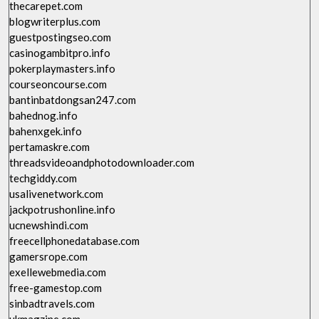
thecarepet.com
blogwriterplus.com
guestpostingseo.com
casinogambitpro.info
pokerplaymasters.info
courseoncourse.com
bantinbatdongsan247.com
bahednog.info
bahenxgek.info
pertamaskre.com
threadsvideoandphotodownloader.com
techgiddy.com
usalivenetwork.com
jackpotrushonline.info
ucnewshindi.com
freecellphonedatabase.com
gamersrope.com
exellewebmedia.com
free-gamestop.com
sinbadtravels.com