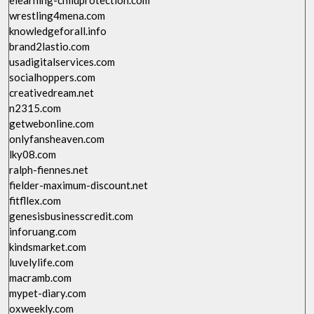
elearning-childprotection.com
wrestling4mena.com
knowledgeforall.info
brand2lastio.com
usadigitalservices.com
socialhoppers.com
creativedream.net
n2315.com
getwebonline.com
onlyfansheaven.com
lky08.com
ralph-fiennes.net
fielder-maximum-discount.net
fitfllex.com
genesisbusinesscredit.com
inforuang.com
kindsmarket.com
luvelylife.com
macramb.com
mypet-diary.com
oxweekly.com