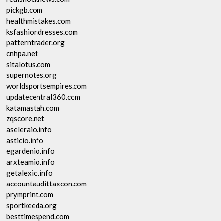
pickgb.com
healthmistakes.com
ksfashiondresses.com
patterntrader.org
cnhpa.net
sitalotus.com
supernotes.org
worldsportsempires.com
updatecentral360.com
katamastah.com
zqscore.net
aseleraio.info
asticio.info
egardenio.info
arxteamio.info
getalexio.info
accountaudittaxcon.com
prymprint.com
sportkeeda.org
besttimespend.com