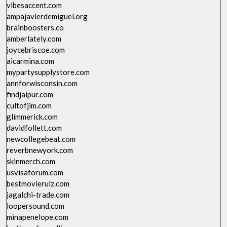
vibesaccent.com
ampajavierdemiguel.org
brainboosters.co
amberlately.com
joycebriscoe.com
aicarmina.com
mypartysupplystore.com
annforwisconsin.com
findjaipur.com
cultofjim.com
glimmerick.com
davidfollett.com
newcollegebeat.com
reverbnewyork.com
skinmerch.com
usvisaforum.com
bestmovierulz.com
jagalchi-trade.com
loopersound.com
minapenelope.com