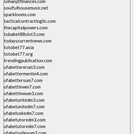
sohanjitfinances.com
soulfulhousemusic.net
sparklooms.com
tacticalcontractingllc.com
thecapitalpowers.com
tobabet88slot3.com
todayscurrentnews.com
totobet77.asia
totobet77.org
trendingpublication.com
ufabettererum3.com
ufabettermentm4.com
ufabettersum7.com
ufabettinwm7.com
ufabettinwum3.com
ufabetunitedm3.com
ufabetunitedm7.com
ufabetuskedm7.com
ufabetutoredm3.com
ufabetutoredm7.com
ufabetvalleyum3.com