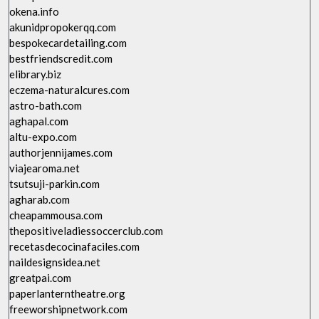
okena.info
akunidpropokerqq.com
bespokecardetailing.com
bestfriendscredit.com
elibrary.biz
eczema-naturalcures.com
astro-bath.com
aghapal.com
altu-expo.com
authorjennijames.com
viajearoma.net
tsutsuji-parkin.com
agharab.com
cheapammousa.com
thepositiveladiessoccerclub.com
recetasdecocinafaciles.com
naildesignsidea.net
greatpai.com
paperlanterntheatre.org
freeworshipnetwork.com