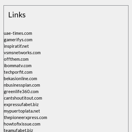
Links
uae-times.com
gamerifys.com
inspiratif.net
vsmsnetworks.com
offthem.com
ibommatv.com
techporfit.com
bekasionline.com
nbusinessplan.com
greenlife360.com
cantshoutitout.com
expressufabet.biz
mypuertoplata.net
thepioneerxpress.com
howtofixissue.com
teamufabet.biz