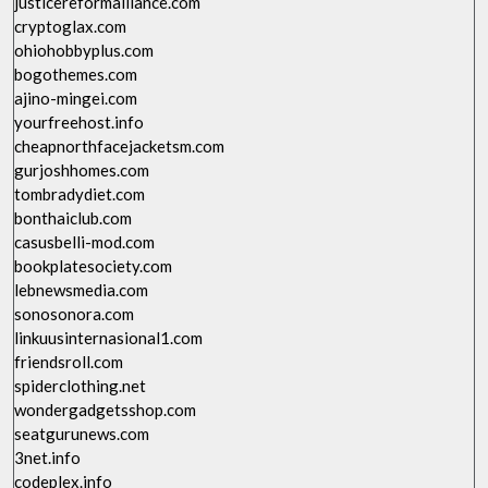
justicereformalliance.com
cryptoglax.com
ohiohobbyplus.com
bogothemes.com
ajino-mingei.com
yourfreehost.info
cheapnorthfacejacketsm.com
gurjoshhomes.com
tombradydiet.com
bonthaiclub.com
casusbelli-mod.com
bookplatesociety.com
lebnewsmedia.com
sonosonora.com
linkuusinternasional1.com
friendsroll.com
spiderclothing.net
wondergadgetsshop.com
seatgurunews.com
3net.info
codeplex.info