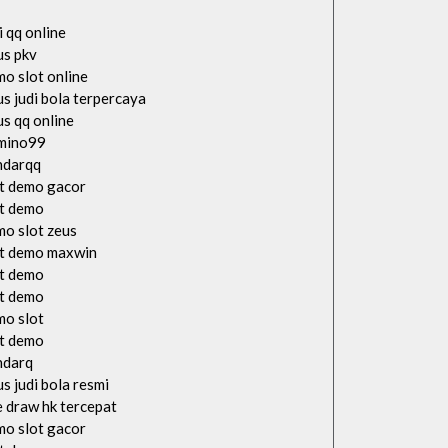
i qq online
us pkv
o slot online
us judi bola terpercaya
us qq online
mino99
ndarqq
ot demo gacor
ot demo
o slot zeus
ot demo maxwin
ot demo
ot demo
mo slot
ot demo
ndarq
us judi bola resmi
e draw hk tercepat
mo slot gacor