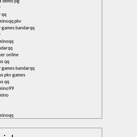
ot demo pg
v
 qq
minoqq pkv
v games bandarqq
v
minoqq
ndarqq
er online
us qq
v games bandarqq
us pkv games
us qq
mino99
mino
minoqq