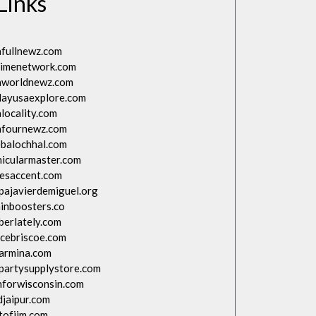
Links
afullnewz.com
timenetwork.com
aworldnewz.com
dayusaexplore.com
locality.com
afournewz.com
ebalochhal.com
hicularmaster.com
besaccent.com
pajavierdemiguel.org
ainboosters.co
berlately.com
ycebriscoe.com
carmina.com
partysupplystore.com
nforwisconsin.com
djaipur.com
tofjim.com