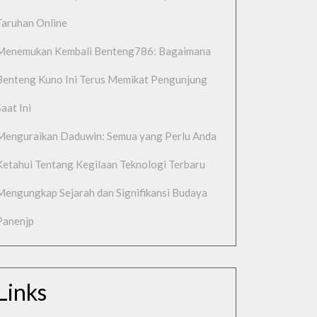
Taruhan Online
Menemukan Kembali Benteng786: Bagaimana
Benteng Kuno Ini Terus Memikat Pengunjung
Saat Ini
Menguraikan Daduwin: Semua yang Perlu Anda
Ketahui Tentang Kegilaan Teknologi Terbaru
Mengungkap Sejarah dan Signifikansi Budaya
Panenjp
Links