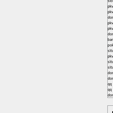
sl
pk
pkv
do
pk
pk
do
ba
pok
sit
pk
sit
sit
do
do
qq
qq
do