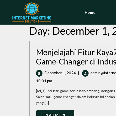
Skip
to
Home
content
Day:
December 1, 
Menjelajahi Fitur Kaya
Game-Changer di Indus
December
December 1, 2024
|
admin@interne
1,
10:01 pm
2024
[ad_1] Industri game terus berkembang, dengan teknologi dan inovasi baru yang diperkenalkan setiap hari.
Salah satu game changer dalam industri ini adala
yang [...]
READ
READ MORE