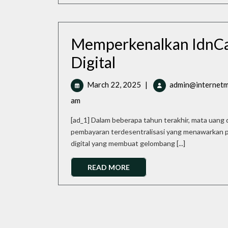
Memperkenalkan IdnCa
Memperkenalka
Digital
IdnCash:
March
March 22, 2025
|
admin@internetm
Masa
22,
am
2025
Depan
[ad_1] Dalam beberapa tahun terakhir, mata uang digital telah mendapatkan popularitas besar sebagai bentuk
Mata
pembayaran terdesentralisasi yang menawarkan p
digital yang membuat gelombang [...]
Uang
READ
Digital
READ MORE
MORE