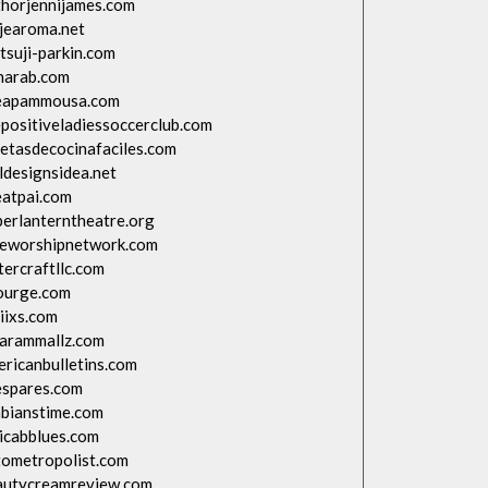
thorjennijames.com
ajearoma.net
tsuji-parkin.com
harab.com
eapammousa.com
positiveladiessoccerclub.com
cetasdecocinafaciles.com
ldesignsidea.net
eatpai.com
perlanterntheatre.org
eeworshipnetwork.com
ercraftllc.com
ourge.com
liixs.com
harammallz.com
ricanbulletins.com
espares.com
abianstime.com
icabblues.com
tometropolist.com
autycreamreview.com