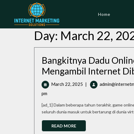
Skip
to
Home
content
Day:
March 22, 20
Bangkitnya Dadu Onli
Mengambil Internet Dib
March
March 22, 2025
|
admin@internetm
22,
pm
2025
[ad_1] Dalam beberapa tahun terakhir, game online telah menjadi semakin populer, dengan jutaan pemain di
seluruh dunia masuk untuk bertarung di dunia virt
READ
READ MORE
MORE