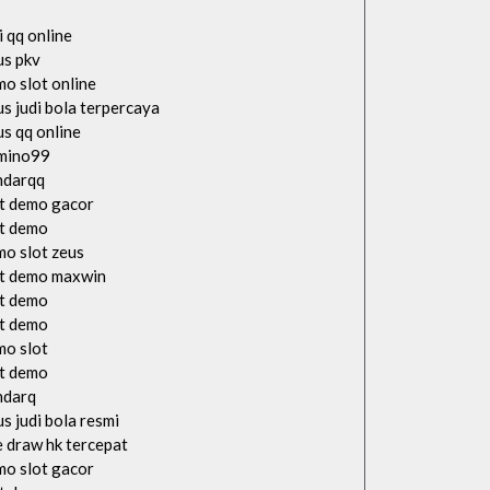
i qq online
us pkv
o slot online
us judi bola terpercaya
us qq online
mino99
ndarqq
ot demo gacor
ot demo
o slot zeus
ot demo maxwin
ot demo
ot demo
mo slot
ot demo
ndarq
us judi bola resmi
e draw hk tercepat
mo slot gacor