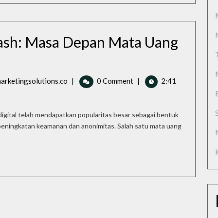
Mengambil
Diberi
Badai
Internet
Diberi
sh: Masa Depan Mata Uang
Badai
n
Memperkenalkan
arketingsolutions.co
|
0 Comment
|
2:41
IdnCash:
Masa
Depan
Mata
eningkatan keamanan dan anonimitas. Salah satu mata uang
Uang
Digital