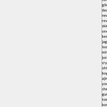
gl
dav
ne
re
sk
us
be
jag
lo
mi
jus
cr
oh
bo
aj
you
ch
gu
to
bo