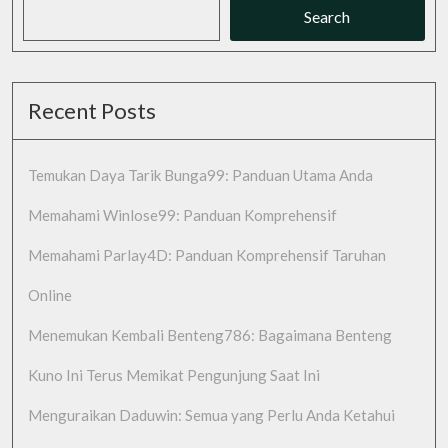
Search
Recent Posts
Temukan Daya Tarik Bunga99: Panduan Utama Anda
Memahami Winlose99: Panduan Komprehensif
Memahami Parlay4D: Panduan Komprehensif Taruhan
Online
Menemukan Kembali Benteng786: Bagaimana Benteng
Kuno Ini Terus Memikat Pengunjung Saat Ini
Menguraikan Daduwin: Semua yang Perlu Anda Ketahui