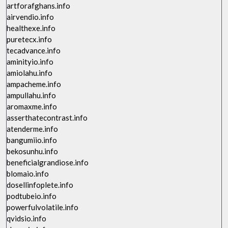
artforafghans.info
airvendio.info
healthexe.info
puretecx.info
tecadvance.info
aminityio.info
amiolahu.info
ampacheme.info
ampullahu.info
aromaxme.info
asserthatecontrast.info
atenderme.info
bangumiio.info
bekosunhu.info
beneficialgrandiose.info
blomaio.info
dosellinfoplete.info
podtubeio.info
powerfulvolatile.info
qvidsio.info