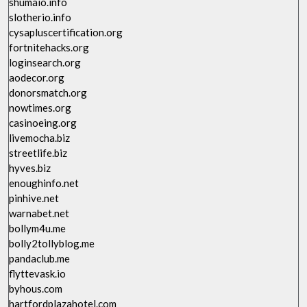
shumaio.info
slotherio.info
cysapluscertification.org
fortnitehacks.org
loginsearch.org
aodecor.org
donorsmatch.org
nowtimes.org
casinoeing.org
livemocha.biz
streetlife.biz
hyves.biz
enoughinfo.net
pinhive.net
warnabet.net
bollym4u.me
bolly2tollyblog.me
pandaclub.me
flyttevask.io
byhous.com
hartfordplazahotel.com