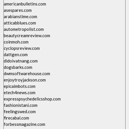
americanbulletins.com
asespares.com
arabianstime.com
atticabblues.com
autometropolist.com
beautycreamreview.com
coinmoh.com
cyclopsreview.com
dattgen.com
didoivatnang.com
dogsbarks.com
dwmsoftwarehouse.com
enjoytroyjackson.com
epicaimbots.com
etech4news.com
expresspsychedelicsshop.com
fashionistani.com
feelingswed.com
firecabal.com
forbessmagazine.com