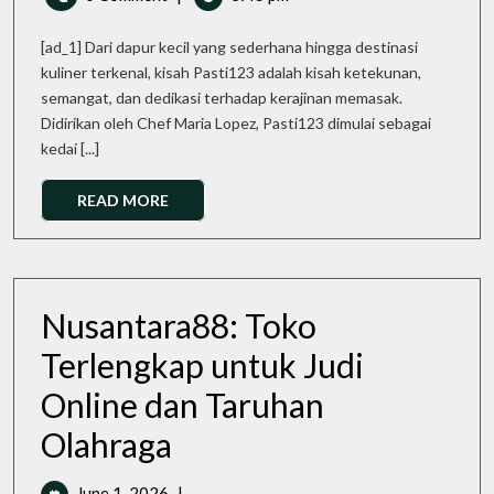
yang
hingga
Sederhana
[ad_1] Dari dapur kecil yang sederhana hingga destinasi
hingga
Keunggula
kuliner terkenal, kisah Pasti123 adalah kisah ketekunan,
Keunggulan
semangat, dan dedikasi terhadap kerajinan memasak.
Kuliner:
Kuliner:
Didirikan oleh Chef Maria Lopez, Pasti123 dimulai sebagai
Perjalanan
Perjalanan
kedai [...]
Pasti123
Pasti123
READ
READ MORE
MORE
Nusantara88: Toko
Terlengkap untuk Judi
Online dan Taruhan
Nusantara88:
Olahraga
Toko
June
June 1, 2026
|