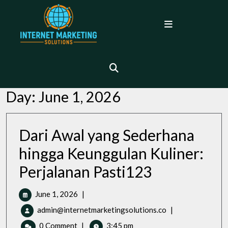
Skip
to
Open
content
Menu
Day:
June 1, 2026
Dari Awal yang Sederhana
hingga Keunggulan Kuliner:
Dari
Perjalanan Pasti123
Awal
June
June 1, 2026
|
yang
1,
Dari
admin@internetmarketingsolutions.co
|
2026
Awal
Sederhana
0 Comment
|
3:45 pm