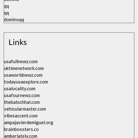
qq
qq
dominoqq
Links
usafullnewz.com
uktimenetwork.com
usaworldnewz.com
todayusaexplore.com
usalocality.com
usafournewz.com
thebalochhal.com
vehicularmaster.com
vibesaccent.com
ampajavierdemiguel.org
brainboosters.co
amberlately.com