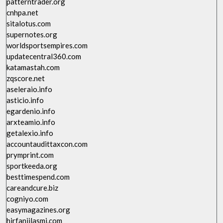
patterntrader.org
cnhpa.net
sitalotus.com
supernotes.org
worldsportsempires.com
updatecentral360.com
katamastah.com
zqscore.net
aseleraio.info
asticio.info
egardenio.info
arxteamio.info
getalexio.info
accountaudittaxcon.com
prymprint.com
sportkeeda.org
besttimespend.com
careandcure.biz
cogniyo.com
easymagazines.org
hirfanjilasmi.com