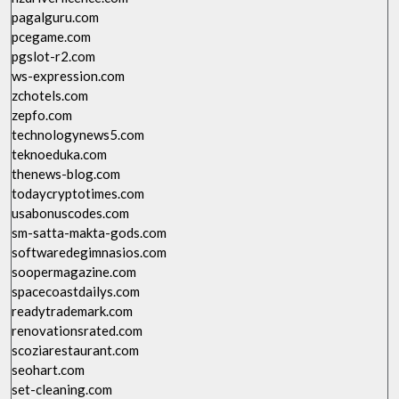
pagalguru.com
pcegame.com
pgslot-r2.com
ws-expression.com
zchotels.com
zepfo.com
technologynews5.com
teknoeduka.com
thenews-blog.com
todaycryptotimes.com
usabonuscodes.com
sm-satta-makta-gods.com
softwaredegimnasios.com
soopermagazine.com
spacecoastdailys.com
readytrademark.com
renovationsrated.com
scoziarestaurant.com
seohart.com
set-cleaning.com