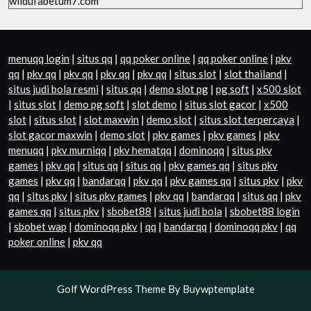
wildufabetum7.com
menuqq login
|
situs qq
|
qq poker online
|
qq poker online
|
pkv
qq
|
pkv qq
|
pkv qq
|
pkv qq
|
pkv qq
|
situs slot
|
slot thailand
|
situs judi bola resmi
|
situs qq
|
demo slot pg
|
pg soft
|
x500 slot
|
situs slot
|
demo pg soft
|
slot demo
|
situs slot gacor
|
x500
slot
|
situs slot
|
slot maxwin
|
demo slot
|
situs slot terpercaya
|
slot gacor maxwin
|
demo slot
|
pkv games
|
pkv games
|
pkv
menuqq
|
pkv murniqq
|
pkv hematqq
|
dominoqq
|
situs pkv
games
|
pkv qq
|
situs qq
|
situs qq
|
pkv games qq
|
situs pkv
games
|
pkv qq
|
bandarqq
|
pkv qq
|
pkv games qq
|
situs pkv
|
pkv
qq
|
situs pkv
|
situs pkv games
|
pkv qq
|
bandarqq
|
situs qq
|
pkv
games qq
|
situs pkv
|
sbobet88
|
situs judi bola
|
sbobet88 login
|
sbobet wap
|
dominoqq pkv
|
qq
|
bandarqq
|
dominoqq pkv
|
qq
poker online
|
pkv qq
Golf WordPress Theme
By Buywptemplate