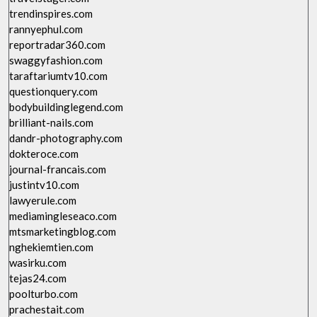
trendinspires.com
rannyephul.com
reportradar360.com
swaggyfashion.com
taraftariumtv10.com
questionquery.com
bodybuildinglegend.com
brilliant-nails.com
dandr-photography.com
dokteroce.com
journal-francais.com
justintv10.com
lawyerule.com
mediamingleseaco.com
mtsmarketingblog.com
nghekiemtien.com
wasirku.com
tejas24.com
poolturbo.com
prachestait.com